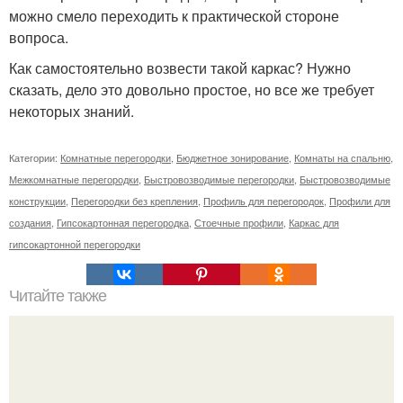
можно смело переходить к практической стороне
вопроса.
Как самостоятельно возвести такой каркас? Нужно
сказать, дело это довольно простое, но все же требует
некоторых знаний.
Категории:
Комнатные перегородки
,
Бюджетное зонирование
,
Комнаты на спальню
,
Межкомнатные перегородки
,
Быстровозводимые перегородки
,
Быстровозводимые
конструкции
,
Перегородки без крепления
,
Профиль для перегородок
,
Профили для
создания
,
Гипсокартонная перегородка
,
Стоечные профили
,
Каркас для
гипсокартонной перегородки
Читайте также