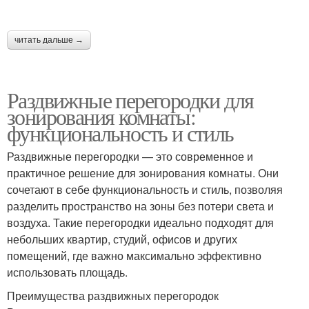
Гармошка в комнате
Гармошки в комнате
читать дальше →
Межкомнатная
Перегородки для
Раздвижные перегородки для
перегородка
комнаты
зонирования комнаты:
функциональность и стиль
Раздвижные перегородки — это современное и
Передвижная
Перегородки в комнату
практичное решение для зонирования комнаты. Они
перегородка
сочетают в себе функциональность и стиль, позволяя
разделить пространство на зоны без потери света и
воздуха. Такие перегородки идеально подходят для
Перегородки по
Перегородки в
небольших квартир, студий, офисов и других
функциональному
интерьере
помещений, где важно максимально эффективно
признаку
использовать площадь.
Преимущества раздвижных перегородок