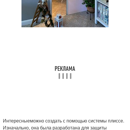
Перегородка из
Уход за перегородками
гипсокартона
Перегородки из
Красивые перегородки
гипсокартона
Декоративные
Перегородки для
перегородки
звукоизоляции
Перегородка для
Перегородка из реек
зонирования
Интересныеможно создать с помощью системы плиссе.
Изначально, она была разработана для защиты