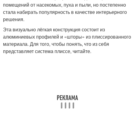
помещений от насекомых, пуха и пыли, но постепенно
Перегородки из
стала набирать популярность в качестве интерьерного
Реечные перегородки
деревянных реек
решения.
Эта визуально лёгкая конструкция состоит из
алюминиевых профилей и «шторы» из плиссированного
Мобильные
материала. Для того, чтобы понять, что из себя
Реечная перегородка
перегородки
представляет система плиссе, читайте.
Переносная
Пространства в комнате
перегородка
Переносные
Раздвижная
перегородки
перегородка