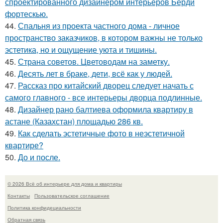
спроектированного дизайнером интерьеров Берди
фортескью.
44.
Спальня из проекта частного дома - личное
пространство заказчиков, в котором важны не только
эстетика, но и ощущение уюта и тишины.
45.
Страна советов. Цветоводам на заметку.
46.
Десять лет в браке, дети, всё как у людей.
47.
Рассказ про китайский дворец следует начать с
самого главного - все интерьеры дворца подлинные.
48.
Дизайнер рано балтиева оформила квартиру в
астане (Казахстан) площадью 286 кв.
49.
Как сделать эстетичные фото в неэстетичной
квартире?
50.
До и после.
© 2026 Всё об интерьере для дома и квартиры
Контакты
Пользовательское соглашение
Политика конфидециальности
Обратная связь