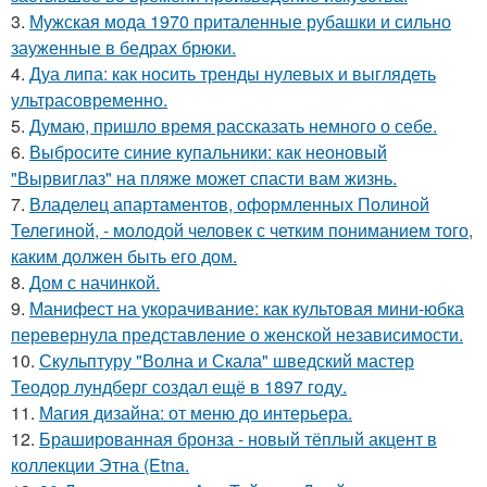
3.
Мужская мода 1970 приталенные рубашки и сильно
зауженные в бедрах брюки.
4.
Дуа липа: как носить тренды нулевых и выглядеть
ультрасовременно.
5.
Думаю, пришло время рассказать немного о себе.
6.
Выбросите синие купальники: как неоновый
"Вырвиглаз" на пляже может спасти вам жизнь.
7.
Владелец апартаментов, оформленных Полиной
Телегиной, - молодой человек с четким пониманием того,
каким должен быть его дом.
8.
Дом с начинкой.
9.
Манифест на укорачивание: как культовая мини-юбка
перевернула представление о женской независимости.
10.
Скульптуру "Волна и Скала" шведский мастер
Теодор лундберг создал ещё в 1897 году.
11.
Магия дизайна: от меню до интерьера.
12.
Брашированная бронза - новый тёплый акцент в
коллекции Этна (Etna.