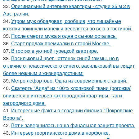
33.
Оригинальный интерьер квартиры - студии 25 м 2 в
Австралии.
34.
Утром муж обрадовал, сообщив, что лишайные
котятки покинули манеж и веселятся во всю в гостиной.
35.
После смерти мужа я одна с сыном осталась.
36.
Старт продаж премиалки в старой Москве.
37.
В гостях в уютной турецкой квартире.
38.
Васильковый цвет - оттенок синей гаммы, но в
отличие от классического синего, васильковый выглядит
более нежным и жизнерадостным:
39.
Метро лефортово. Одна из современных станций.
40.
Скатерть "Аида" из 100% хлопковой ткани (рогожка)
впишется в интерьер как городской квартиры, так и
загородного дома.
41.
Интересные факты о создании фильма "Покровские
Ворота".
42.
Вот и завершилась наша финальная защита проекта.
43.
Интерьер георгианского дома в норфолке,