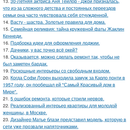
13.
30-Летняя актриса Аня Тейлор - Джой призналась,
что из-за сложного детства и постоянных переездов
семьи она часто чувствовала себя отчужденной.
14.
Васту - шастра. Золотые правила для дома.
15.
Семейная реликвия: тайна кружевной фаты Жаклин
Кеннеди.
16.
Подборка идеи для оформления лоджии.
17.
Дачники, у вас точно всё окей?
18.
Оказывается, можно сделать ремонт так, чтобы не
был заметен бардак.
19.
Роскошные интерьеры со свободным входом.
20.
Когда Софи Лорен выходила замуж за Карло понти в
1957 году, он пообещал ей "Самый Красивый дом в
Мире".
21.
5 ошибок ремонта, которые стоили нервов.
22.
Реализованный интерьер квартиры для молодой
женщины, в Москве.
23.
Дизайнер Матье блази представил модель, которую в
сети уже прозвали напяточниками.