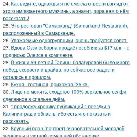
24.
Как видите, однажды я не смогла отвести взгляд от
этого импозантного мужчины, а значит, пора вам о нём
рассказать!
25.
Это ресторан "Самарканд" (Samarkand Restaurant),
расположенный в Самарканде.
26.
Уважаемые одногруппники, очень требуется совет.
27.
Вдова Оззи осборна продаёт особняк за $17 млн - с
подписью Элвиса в комплекте.
28.
В жизни 59-летней Галины балагуровой было много
побед, скорости и драйва, но сейчас все радости
остались в прошлом.
29.
Кухня - гостиная, прихожая (35 кв.
30.
Лицо не менять, сходство 100% зеркальное селфи,
сделанное в спальне днём.
31.
* продолжу хронику публикаций с поездки в
Калининград и область, ибо есть что показать и
рассказать.
32.
Крупный план (портрет) очаровательной молодой
женщины в уютной домашней обстановке.