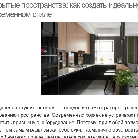
рытые пространства: как создать идеальн
ременном стиле
иненная кухня-гостиная – это один из самых распростран
ованию пространства. Современных хозяек не устраивают 
стить привычную, оборудование. Поэтому, при любой возм
ь, тем самым развязывая себе руки. Гармонично обустроит
ной намного проще, чем пытаться создать уют в двух изол