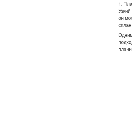
1. Пл
Узкий
он мо
сплан
Одним
подхо
плани