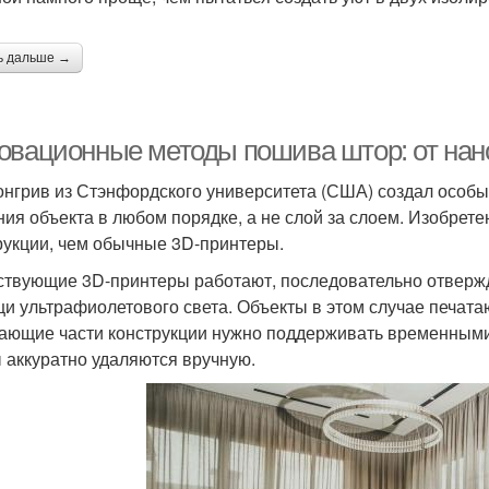
ь дальше →
овационные методы пошива штор: от нано
онгрив из Стэнфордского университета (США) создал особы
ния объекта в любом порядке, а не слой за слоем. Изобре
рукции, чем обычные 3D-принтеры.
твующие 3D-принтеры работают, последовательно отвержд
и ультрафиолетового света. Объекты в этом случае печатают
ающие части конструкции нужно поддерживать временными
 аккуратно удаляются вручную.