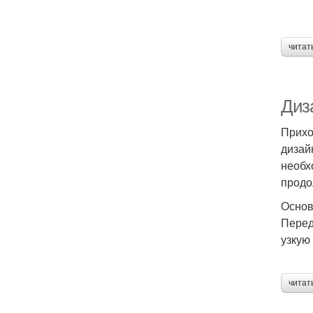
читат
Диз
Прихо
дизай
необх
продо
Основ
Перед
узкую
читат