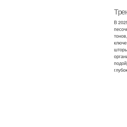
Тре
В 202
песоч
тонов
ключе
шторы
орган
подой
глубо