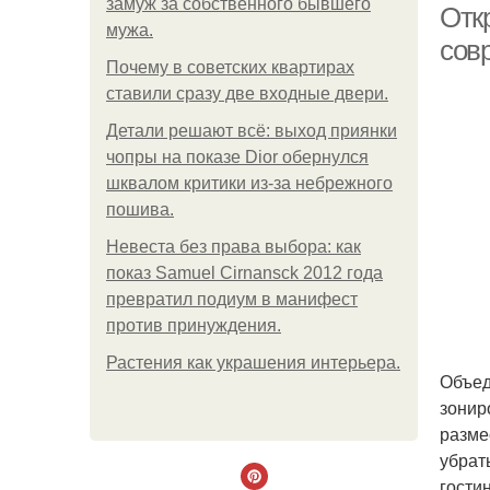
замуж за собственного бывшего
Отк
мужа.
сов
Почему в советских квартирах
ставили сразу две входные двери.
Детали решают всё: выход приянки
чопры на показе Dior обернулся
шквалом критики из-за небрежного
пошива.
Невеста без права выбора: как
показ Samuel Cirnansck 2012 года
превратил подиум в манифест
против принуждения.
Растения как украшения интерьера.
Объед
зонир
разме
убрат
гости