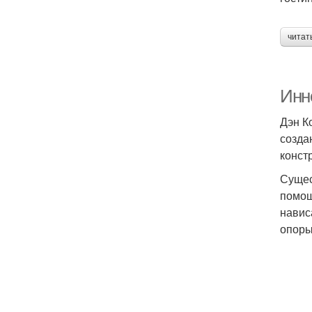
читат
Инн
Дэн К
созда
конст
Сущес
помощ
навис
опоры