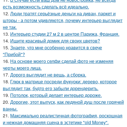
есть возможность сделать всё идеально.
12.
Люди тратят серьёзные деньги на диван, паркет и
шторы - а потом удивляются, почему интерьер выглядит
не так.
13.
Интерьер студии 27 м 2 в центре Парижа, Франция.
14.
Ищите красивый домик для своих цветов?
15.
Знаете, что мне особенно нравится в свече
"Прибой"?
16.
На основе моего селфи сделай фото не изменяя
черты моего лица.
17.
Дорого выглядит не вещь, а сборка.
18.
Глюк в матрице посреди фукуоки: дерево, которое
выглядит так, будто его забыли дорендерить.
19.
Потолок, который делает интерьер дороже.
20.
Дорогие, этот выпуск, как ледяной душ после горячей
ванны.
21.
Максимально реалистичная фотография, роскошная
и нежная домашняя сцена в эстетике "old Money".