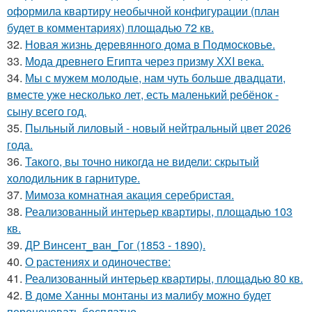
оформила квартиру необычной конфигурации (план
будет в комментариях) площадью 72 кв.
32.
Новая жизнь деревянного дома в Подмосковье.
33.
Мода древнего Египта через призму ХХI века.
34.
Мы с мужем молодые, нам чуть больше двадцати,
вместе уже несколько лет, есть маленький ребёнок -
сыну всего год.
35.
Пыльный лиловый - новый нейтральный цвет 2026
года.
36.
Такого, вы точно никогда не видели: скрытый
холодильник в гарнитуре.
37.
Мимоза комнатная акация серебристая.
38.
Реализованный интерьер квартиры, площадью 103
кв.
39.
ДР Винсент_ван_Гог (1853 - 1890).
40.
О растениях и одиночестве:
41.
Реализованный интерьер квартиры, площадью 80 кв.
42.
В доме Ханны монтаны из малибу можно будет
переночевать бесплатно.