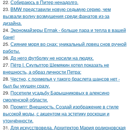
22.
Собираюсь в Питер ненадолго.
23.
BMW представили новую седьмую серию, чем
вызвали волну возмущения среди фанатов из-за
дизайна.
24.
Экономайзеры Ermak - больше пара и тепла в вашей
бане!
25.
Сияние моря во снах: уникальный ловец снов ручной
работы.
26.
До него футболку не носили на людях.
27.
Пётр I. Скульптор Шемякин хотел показать не
внешность, а образ личности Петра:
28.
Честно, с похмелья у такого браслета шансов нет -
был бы укушен сразу.
29.
Посетили усадьбу Барышниковых в алексино
смоленской области.
30.
Промпт: Внешность. Создай изображение в стиле
высокой моды, с акцентом на эстетику роскоши и
утончённости.
31.
Для искусствоведа. Архитектор Мария родионовская