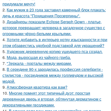
придумали мечту!
2.
Как мужик в 23 года заставил каменный блок плакать:
дичь и красота "Похищения Прозерпины".
3.
Дизайнеры показали Eclipse Seraph Gown - платье,
которое превращает человека в загадочное существо с
огромными чёрно-белыми крыльями.
4.
Хотите добавить в интерьер нотку изысканности и при
этом обзавестись удобной подставкой для украшений?
5.
Художник деревянную копию ушедшего пса создал.
6.
Мода, выросшая из чайного гриба.
7.
"Зеркала - порталы между мирами.
8.
В середине 90-х зародилась профессия селебрити -
стилистов - посредников между голливудом и высокой
модой.
9.
Атмосферная квартира как вам?
10.
Многие помнят этот типичный дуэт: простая
деревянная дверь и вторая, обтянутая дерматином с
декоративными гвоздиками.
11.
В случае если ваш дом не новостройка, не всегда