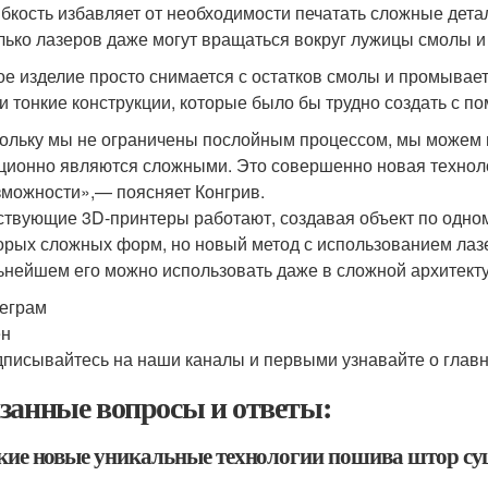
ибкость избавляет от необходимости печатать сложные детал
лько лазеров даже могут вращаться вокруг лужицы смолы и 
ое изделие просто снимается с остатков смолы и промывае
 и тонкие конструкции, которые было бы трудно создать с
ольку мы не ограничены послойным процессом, мы можем пе
ционно являются сложными. Это совершенно новая техноло
зможности»,
— поясняет Конгрив.
твующие 3D-принтеры работают, создавая объект по одному
орых сложных форм, но новый метод с использованием лазе
ьнейшем его можно использовать даже в сложной архитекту
еграм
ен
писывайтесь на наши каналы и первыми узнавайте о главн
занные вопросы и ответы:
акие новые уникальные технологии пошива штор су