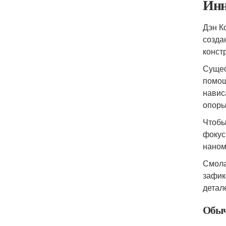
Инн
Дэн К
созда
конст
Сущес
помощ
навис
опоры
Чтобы
фокус
наном
Смола
зафик
детал
Обыч