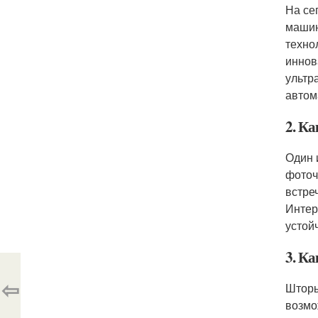
На се
машин
техно
иннов
ультр
автом
2. К
Один 
фоточ
встре
Интер
устой
3. К
⇦
Шторы
возмо