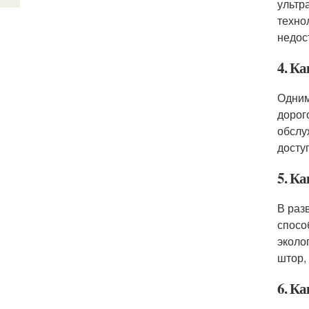
ультр
техно
недос
4. К
Одним
дорог
обслу
досту
5. К
В раз
спосо
эколо
штор,
6. К