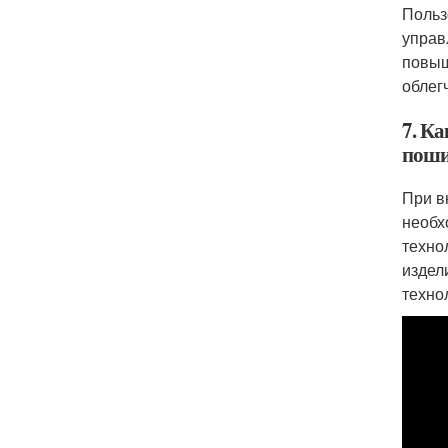
Польз
управ
повыш
облег
7. К
поши
При в
необх
техно
издел
техно