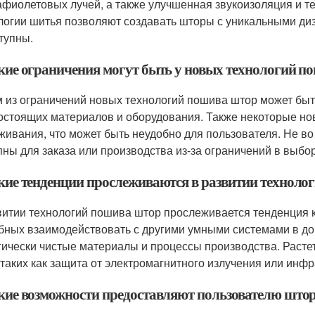
афиолетовых лучей, а также улучшенная звукоизоляция и т
логии шитья позволяют создавать шторы с уникальными ди
тупны.
акие ограничения могут быть у новых технологий 
 из ограничений новых технологий пошива штор может быть
остоящих материалов и оборудования. Также некоторые нов
живания, что может быть неудобно для пользователя. Не во
пны для заказа или производства из-за ограничений в выбо
акие тенденции прослеживаются в развитии технол
витии технологий пошива штор прослеживается тенденция к
бных взаимодействовать с другими умными системами в дом
гически чистые материалы и процессы производства. Раст
 таких как защита от электромагнитного излучения или инф
акие возможности предоставляют пользователю што