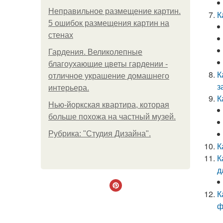
Неправильное размещение картин.
К
5 ошибок размещения картин на
стенах
Гардения. Великолепные
благоухающие цветы гардении -
К
отличное украшение домашнего
з
интерьера.
К
Нью-йоркская квартира, которая
больше похожа на частный музей.
Рубрика: "Студия Дизайна".
К
К
д
К
ф