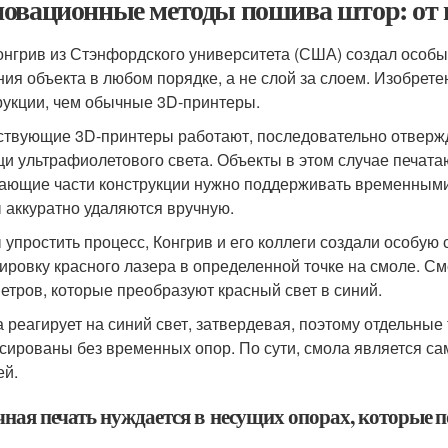
овационные методы пошива штор: от н
онгрив из Стэнфордского университета (США) создал особы
ния объекта в любом порядке, а не слой за слоем. Изобре
рукции, чем обычные 3D-принтеры.
твующие 3D-принтеры работают, последовательно отвержд
и ультрафиолетового света. Объекты в этом случае печатают
ающие части конструкции нужно поддерживать временными
 аккуратно удаляются вручную.
 упростить процесс, Конгрив и его коллеги создали особую 
ировку красного лазера в определенной точке на смоле. С
етров, которые преобразуют красный свет в синий.
 реагирует на синий свет, затвердевая, поэтому отдельные
сированы без временных опор. По сути, смола является са
ей.
ная печать нуждается в несущих опорах, которые п