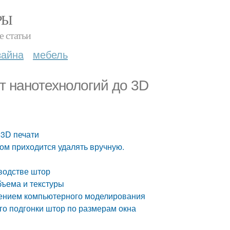
РЫ
е статьи
зайна
мебель
 нанотехнологий до 3D
 3D печати
ом приходится удалять вручную.
водстве штор
бъема и текстуры
нением компьютерного моделирования
го подгонки штор по размерам окна