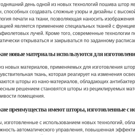
годняшний день одной из новых технологий пошива штор 
, способных создавать сложные узоры и дизайны с высокой
логия печати на ткани, позволяющая наносить изображени
ацией является применение специальных тканей с функци
афиолетовых лучей. Кроме того, современные технологии 
атически открываться и закрываться по заданному расписа
акие новые материалы используются для изготовле
из новых материалов, применяемых для изготовления штор
увствительная ткань, которая реагирует на изменения осве
чаются шторы из нано-материалов, обладающих антибакте
есным решением становятся шторы из рециклируемых мате
чивости помещения.
акие преимущества имеют шторы, изготовленные с и
, изготовленные с использованием новых технологий, обла
жность автоматического управления, повышенная эффектив