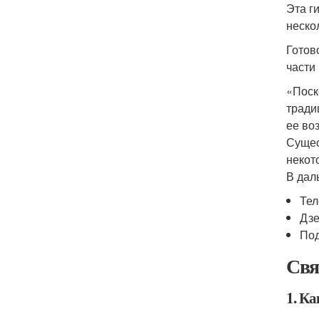
Эта г
неско
Готов
части
«Поск
тради
ее во
Сущес
некот
В дал
Тел
Дз
Под
Свя
1. К