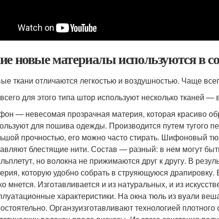
ие новые материалы используются в с
ые ткани отличаются легкостью и воздушностью. Чаще всег
всего для этого типа штор используют несколько тканей — 
фон
— невесомая прозрачная материя, которая красиво обр
ользуют для пошива одежды. Производится путем тугого пер
ьшой прочностью, его можно часто стирать. Шифоновый тю
авляют блестящие нити. Состав — разный: в нем могут быть 
аль
плетут, но волокна не прижимаются друг к другу. В резул
ерия, которую удобно собрать в струяющуюся драпировку. 
ко мнется. Изготавливается и из натуральных, и из искусст
плуатационные характеристики. На окна тюль из вуали вешаю
остоятельно.
Органзу
изготавливают технологией плотного 