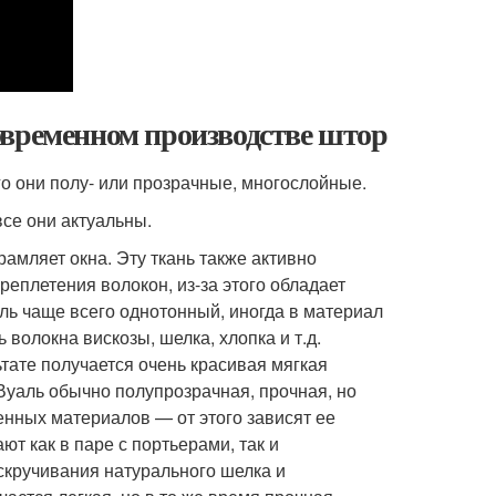
овременном производстве штор
о они полу- или прозрачные, многослойные.
все они актуальны.
амляет окна. Эту ткань также активно
еплетения волокон, из-за этого обладает
ль чаще всего однотонный, иногда в материал
волокна вискозы, шелка, хлопка и т.д.
ьтате получается очень красивая мягкая
Вуаль обычно полупрозрачная, прочная, но
венных материалов — от этого зависят ее
т как в паре с портьерами, так и
скручивания натурального шелка и