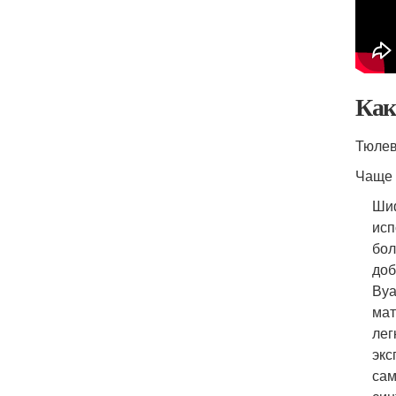
Как
Тюлев
Чаще 
Ши
исп
бол
доб
Ву
мат
лег
экс
сам