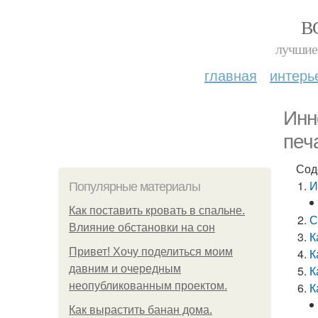
В
лучшие 
главная
интерь
Инн
печ
Сод
И
Популярные материалы
Как поставить кровать в спальне.
С
Влияние обстановки на сон
К
Привет! Хочу поделиться моим
К
давним и очередным
К
неопубликованным проектом.
К
Как вырастить банан дома.