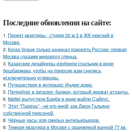
Последние обновления на сайте:
1.
Проект квартиры - студии 30 м 2 в ЖК невский в
Москве.
2.
Когда Vogue только начинал покорять Россию: первая
Москва глазами мирового глянца.
3.
Казахские дизайнеры изобрели спальник в виде
бешбармака, чтобы на природе вам снились
исключительно углеводы.
4.
Путешествие в интерьер: Индия дома.
5.
Петербург в деталях: балкон, который держат атланты.
6.
Mattel выпустили Барби в виде майли Сайрус.
7.
Этот "Парень" - не кто иной, как Джон Гальяно
собственной персоной.
8.
Чёрные часы для смелых интерьерьеров.
9.
Темная квартира в Москве с оранжевой ванной 77 кв.