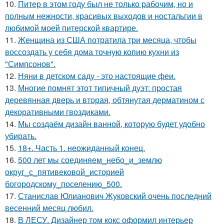
10.
Питер в этом году был не только рабочим, но и
полным нежности, красивых выходов и ностальгии в
любимой моей питерской квартире.
11.
Женщина из США потратила три месяца, чтобы
воссоздать у себя дома точную копию кухни из
"Симпсонов".
12.
Няни в детском саду - это настоящие феи.
13.
Многие помнят этот типичный дуэт: простая
деревянная дверь и вторая, обтянутая дерматином с
декоративными гвоздиками.
14.
Мы создаём дизайн ванной, которую будет удобно
убирать.
15.
18+. Часть 1. неожиданный конец.
16.
500 лет мы соединяем_небо_и_землю
округ_с_пятивековой_историей
богородскому_поселению_500.
17.
Станислав Юлианович Жуковский очень последний
весенний месяц любил.
18.
В ЛЕСУ. Дизайнер том кокс оформил интерьер