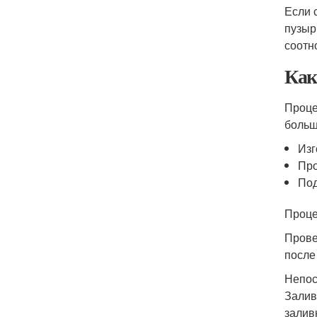
Если 
пузыр
соотн
Как
Проце
больш
Изг
Про
Под
Проце
Прове
после
Непос
Залив
залив