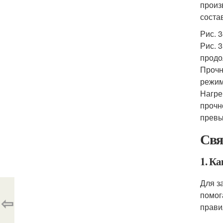
произ
соста
Рис. 
Рис. 
продо
Прочн
режим
Нагре
прочн
превы
Свя
1. К
Для з
помог
⇦
прави