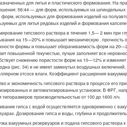
азначенных для литья и пластического формования. На пр
ошения: 56:44 — для форм, используемых на шпиндельных с
 форм, используемых для формования изделий на полуавто
ьзуемых для литья рядовых изделий и формования капселей
мирование гипсового раствора в течение 1,5— 2 мин при г
ывания на 15—20% и повышает механическую . прочность 
хности формы и повышает оборачиваемость форм на 20—2
ает повышенной текучестью, лучше заполняет все неровнос
бствует снижению пористости форм на 10—12% и изменяет 
одна (рис. 34) и не имеет замкнутых воздушных включени
иллярном отсосе влаги. Коэффициент расширения вакуумир
тво и экономичность гипсового раствора в процессе его п
изированных и автоматизированных установок. В ФРГ, нап
и типоразмеров производительностью от 100 до 1600 л/ч.
вание гипса с водой осуществляется одновременно с вак
вуарах. Дозирование гипса и воды, глубина и продолжител
узка вакуумных резервуаров и подача гипсового раствора к