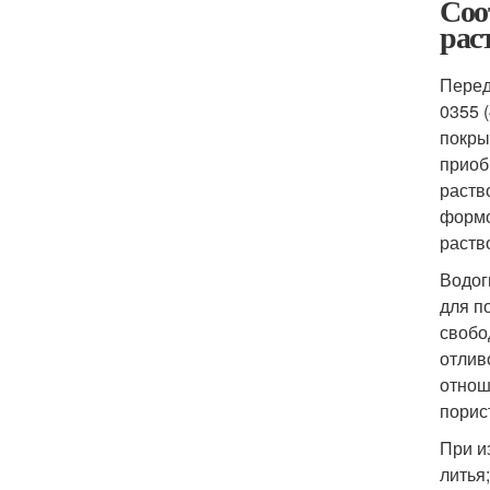
Соо
рас
Перед
0355 
покры
приоб
раств
формо
раств
Водог
для п
свобо
отлив
отнош
порис
При и
литья