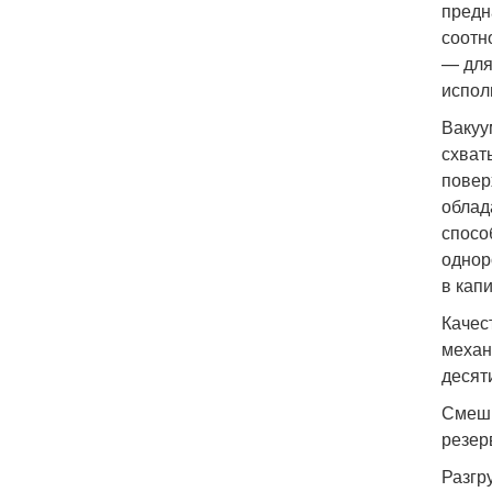
предн
соотн
— для
испол
Вакуу
схват
повер
облад
спосо
однор
в кап
Качес
механ
десят
Смеши
резер
Разгр