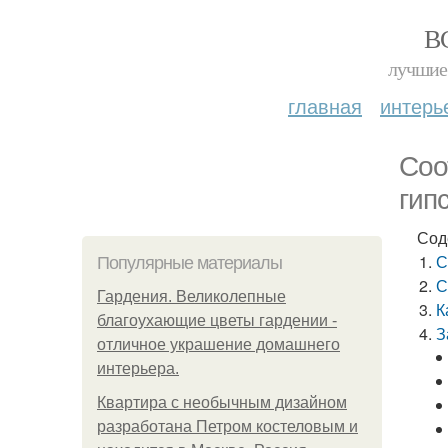
В
лучшие 
главная
интерь
Соо
гип
Сод
С
Популярные материалы
С
Гардения. Великолепные
К
благоухающие цветы гардении -
З
отличное украшение домашнего
интерьера.
Квартира с необычным дизайном
разработана Петром костеловым и