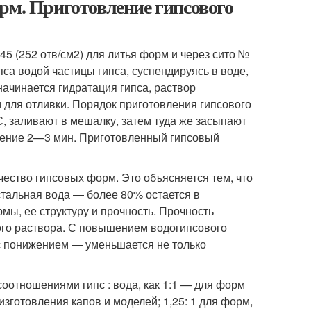
рм. Приготовление гипсового
45 (252 отв/см
2
) для литья форм и через сито №
пса водой частицы гипса, суспендируясь в воде,
ачинается гидратация гипса, раствор
 для отливки. Порядок приготовления гипсового
, заливают в мешалку, затем туда же засыпают
чение 2—3 мин. Приготовленный гипсовый
чество гипсовых форм. Это объясняется тем, что
остальная вода — более 80% остается в
ы, ее структуру и прочность. Прочность
ого раствора. С повышением водогипсового
 с понижением — уменьшается не только
отношениями гипс : вода, как 1:1 — для форм
зготовления капов и моделей; 1,25: 1 для форм,