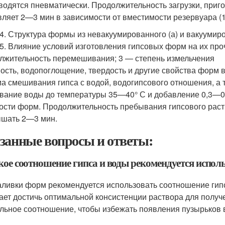
водятся пневматически. Продолжительность загрузки, приго
вляет 2—3 мин в зависимости от вместимости резервуара (
34. Структура формы из невакуумированного (а) и вакуумиро
35. Влияние условий изготовления гипсовых форм на их пр
лжительность перемешивания; 3 — степень измельчения
ость, водопоглощение, твердость и другие свойства форм в
а смешивания гипса с водой, водогипсового отношения, а та
вание воды до температуры 35—40° С и добавление 0,3—0
ости форм. Продолжительность пребывания гипсового раст
шать 2—3 мин.
занные вопросы и ответы:
акое соотношение гипса и воды рекомендуется испол
аливки форм рекомендуется использовать соотношение гипс
ает достичь оптимальной консистенции раствора для получ
льное соотношение, чтобы избежать появления пузырьков в 