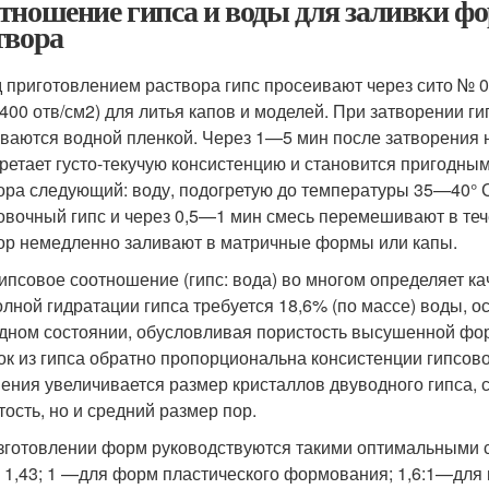
тношение гипса и воды для заливки фо
твора
 приготовлением раствора гипс просеивают через сито № 0
(400 отв/см
2
) для литья капов и моделей. При затворении ги
ваются водной пленкой. Через 1—5 мин после затворения н
ретает густо-текучую консистенцию и становится пригодным
ора следующий: воду, подогретую до температуры 35—40° С
вочный гипс и через 0,5—1 мин смесь перемешивают в те
ор немедленно заливают в матричные формы или капы.
ипсовое соотношение (гипс: вода) во многом определяет ка
олной гидратации гипса требуется 18,6% (по массе) воды, 
дном состоянии, обусловливая пористость высушенной форм
ок из гипса обратно пропорциональна консистенции гипсов
ения увеличивается размер кристаллов двуводного гипса,
тость, но и средний размер пор.
зготовлении форм руководствуются такими оптимальными со
; 1,43; 1 —для форм пластического формования; 1,6:1—для и