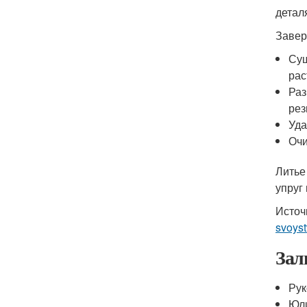
детал
Завер
Суш
рас
Раз
рез
Уда
Очи
Литье
упруг
Источ
svoys
Зал
Рук
Юл