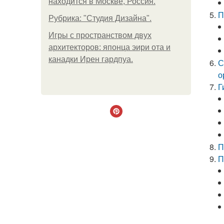
находится в Москве, Россия.
П
Рубрика: "Студия Дизайна".
Игры с пространством двух
архитекторов: японца эири ота и
канадки Ирен гардпуа.
С
о
Г
П
П