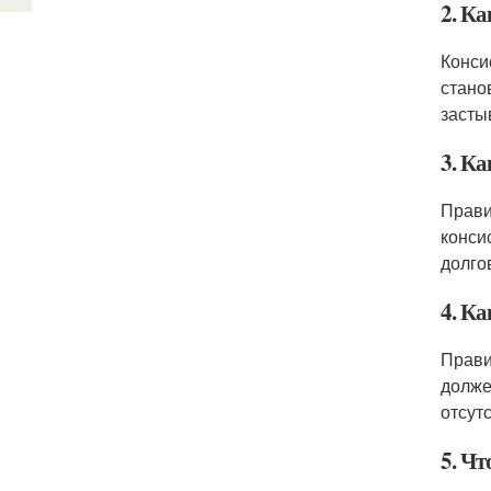
2. Ка
Конси
стано
засты
3. Ка
Прави
конси
долго
4. К
Прави
долже
отсут
5. Ч