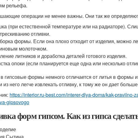
ям рельефа.
шающие операции не менее важны. Они так же определяют 
ка (при естественной температуре или на радиаторе). Сли
трескиванию отливки.
борка формы. Если она плохо отходит от изделия, можно л
иновым молоточком.
ление литников и доработка деталей готового изделия.
стка опоки (если планируется еще одна или несколько отлив
 в гипсовые формы немного отличается от литья в формы из
 и из него легче извлекать отливку, к тому же он дает боль
ник:
https://interior.ru-best.com/interer-dlya-doma/kak-pravilno-za
tva-gipsovogo
ивка форм гипсом. Как из гипса сдела
оделие
ия Сытина