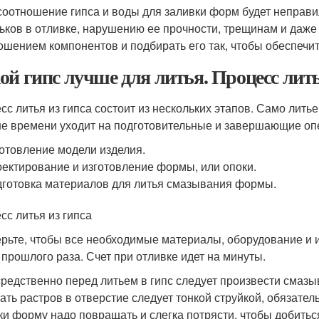
соотношение гипса и воды для заливки форм будет неправи
ьков в отливке, нарушению ее прочности, трещинам и даже
ошением компонентов и подбирать его так, чтобы обеспечи
ой гипс лучше для литья. Процесс лить
сс литья из гипса состоит из нескольких этапов. Само лит
е времени уходит на подготовительные и завершающие опе
отовление модели изделия.
ектирование и изготовление формы, или опоки.
готовка материалов для литья смазывания формы.
сс литья из гипса
рьте, чтобы все необходимые материалы, оборудование и 
 прошлого раза. Счет при отливке идет на минуты.
редственно перед литьем в гипс следует произвести смазы
ать растров в отверстие следует тонкой струйкой, обязате
ки форму надо повращать и слегка потрясти, чтобы добить