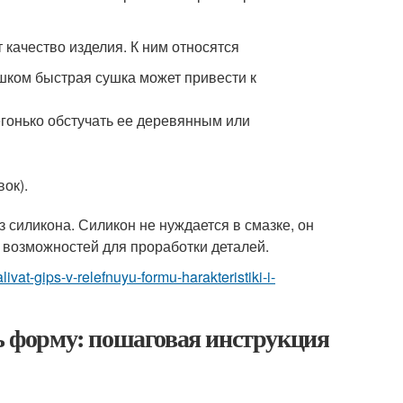
качество изделия. К ним относятся
шком быстрая сушка может привести к
егонько обстучать ее деревянным или
ок).
 силикона. Силикон не нуждается в смазке, он
ше возможностей для проработки деталей.
livat-gips-v-relefnuyu-formu-harakteristiki-i-
ть форму: пошаговая инструкция