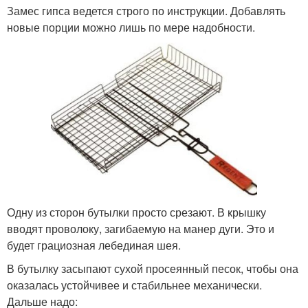
Замес гипса ведется строго по инструкции. Добавлять
новые порции можно лишь по мере надобности.
Одну из сторон бутылки просто срезают. В крышку
вводят проволоку, загибаемую на манер дуги. Это и
будет грациозная лебединая шея.
В бутылку засыпают сухой просеянный песок, чтобы она
оказалась устойчивее и стабильнее механически.
Дальше надо: