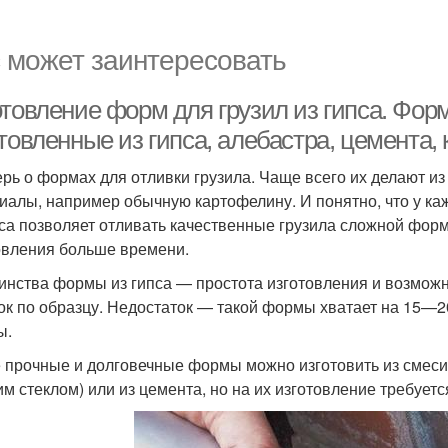
 может заинтересовать
отовление форм для грузил из гипса. Фор
товленные из гипса, алебастра, цемента, 
ерь о формах для отливки грузила. Чаще всего их делают из
иалы, например обычную картофелину. И понятно, что у к
пса позволяет отливать качественные грузила сложной форм
овления больше времени.
инства формы из гипса — простота изготовления и возмож
ок по образцу. Недостаток — такой формы хватает на 15—2
ы.
 прочные и долговечные формы можно изготовить из смеси
им стеклом) или из цемента, но на их изготовление требует