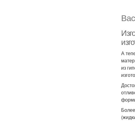
Вас
Изг
изго
А теп
матер
из ги
изгот
Досто
отлив
форм
Более
(жидк