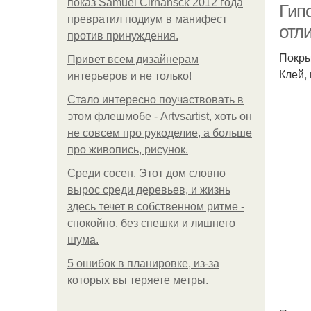
показ Samuel Cirnansck 2012 года
Гип
превратил подиум в манифест
отли
против принуждения.
Покры
Привет всем дизайнерам
Клей,
интерьеров и не только!
Стало интересно поучаствовать в
этом флешмобе - Artvsartist, хоть он
не совсем про рукоделие, а больше
про живопись, рисунок.
Среди сосен. Этот дом словно
вырос среди деревьев, и жизнь
здесь течет в собственном ритме -
спокойно, без спешки и лишнего
шума.
5 ошибок в планировке, из-за
которых вы теряете метры.