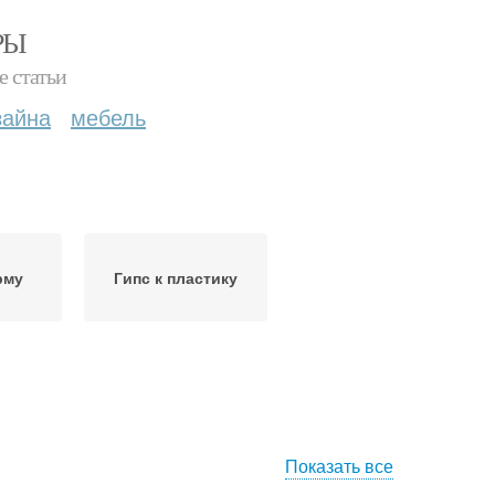
РЫ
е статьи
зайна
мебель
рму
Гипс к пластику
Показать все