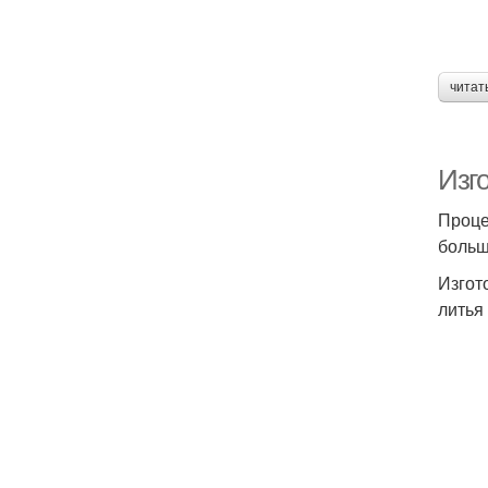
читат
Изг
Проце
больш
Изгот
литья