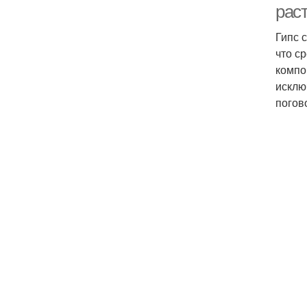
рас
Гипс 
что с
компо
исклю
погов