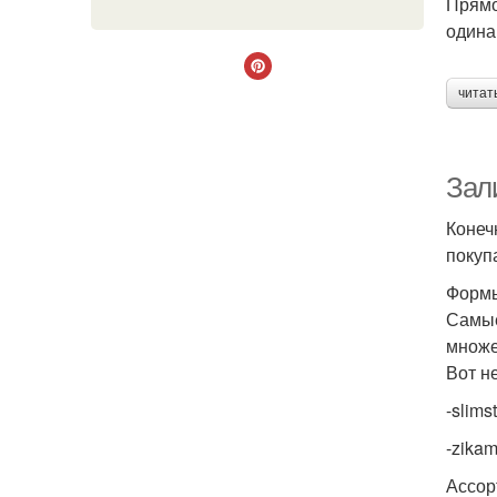
Прямо
одина
читат
Зал
Конеч
покуп
Форм
Самые
множе
Вот н
-slims
-zika
Ассор