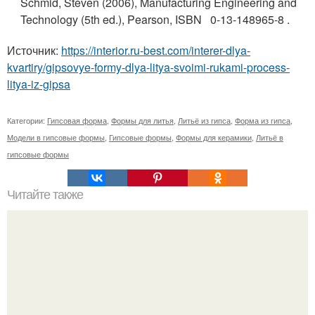
Schmid, Steven (2006), Manufacturing Engineering and
Technology (5th ed.), Pearson, ISBN
0-13-148965-8
.
Источник:
https://interior.ru-best.com/interer-dlya-
kvartiry/gipsovye-formy-dlya-litya-svoimi-rukami-process-
litya-iz-gipsa
Категории:
Гипсовая форма
,
Формы для литья
,
Литьё из гипса
,
Форма из гипса
,
Модели в гипсовые формы
,
Гипсовые формы
,
Формы для керамики
,
Литьё в
гипсовые формы
Читайте также