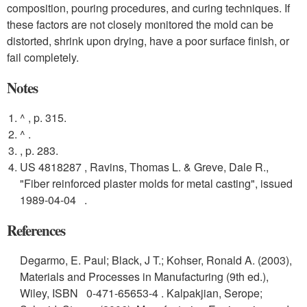
composition, pouring procedures, and curing techniques. If
these factors are not closely monitored the mold can be
distorted, shrink upon drying, have a poor surface finish, or
fail completely.
Notes
^ , p. 315.
^ .
, p. 283.
US 4818287 , Ravins, Thomas L. & Greve, Dale R.,
"Fiber reinforced plaster molds for metal casting", issued
1989-04-04 .
References
Degarmo, E. Paul; Black, J T.; Kohser, Ronald A. (2003),
Materials and Processes in Manufacturing (9th ed.),
Wiley, ISBN
0-471-65653-4
.
Kalpakjian, Serope;