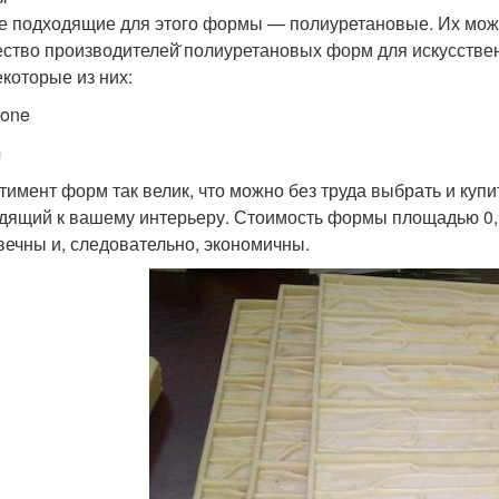
 подходящие для этого формы — полиуретановые. Их можно
ство производителей̆ полиуретановых форм для искусственн
екоторые из них:
tone
m
тимент форм так велик, что можно без труда выбрать и куп
дящий к вашему интерьеру. Стоимость формы площадью 0,1
вечны и, следовательно, экономичны.