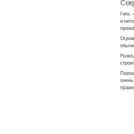
Сек
Гипс 
и нет
произ
Огром
обычн
Разво
строи
Порош
очень
прави