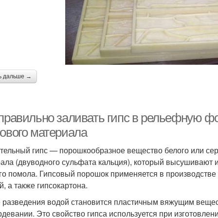
ь дальше →
 правильно заливать гипс в рельефную фо
сового материала
тельный гипс — порошкообразное вещество белого или серо
ала (двуводного сульфата кальция), который высушивают и
го помола. Гипсовый порошок применяется в производстве 
й, а также гипсокартона.
 разведения водой становится пластичным вяжущим вещес
рдевании. Это свойство гипса используется при изготовлен