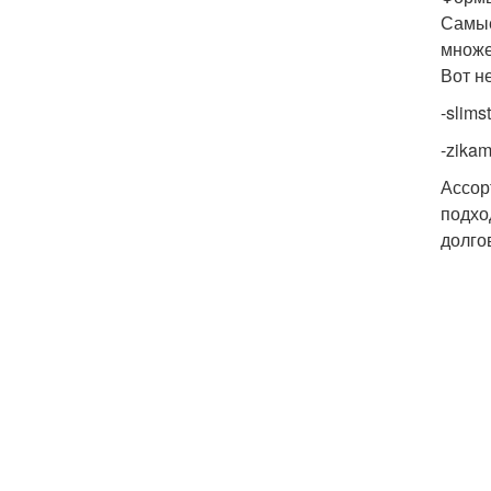
Самые
множе
Вот н
-slims
-zika
Ассор
подхо
долго