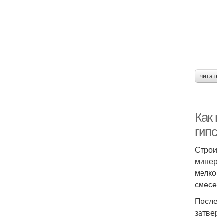
читат
Как
гип
Строи
минер
мелко
смесе
После
затве