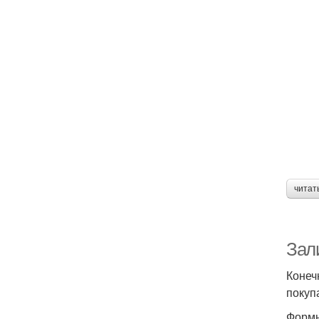
читат
Зал
Конеч
покуп
Форм