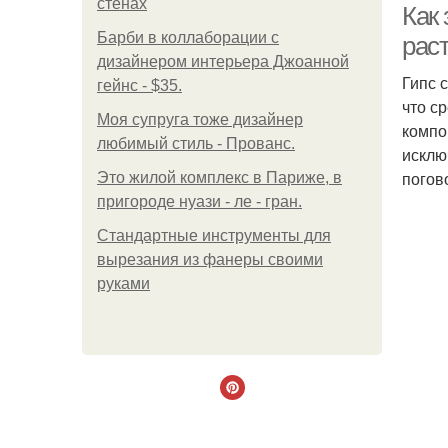
стенах
Как 
Барби в коллаборации с
рас
дизайнером интерьера Джоанной
Гипс 
гейнс - $35.
что с
Моя супруга тоже дизайнер
компо
любимый стиль - Прованс.
исклю
погов
Это жилой комплекс в Париже, в
пригороде нуази - ле - гран.
Стандартные инструменты для
вырезания из фанеры своими
руками