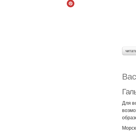
читат
Вас
Галь
Для в
возмо
образ
Морск