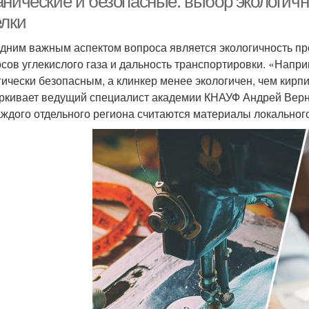
анические и безопасные: выбор экологич
елки
дним важным аспектом вопроса является экологичность п
сов углекислого газа и дальность транспортировки. «Напри
гически безопасным, а клинкер менее экологичен, чем кирп
ркивает ведущий специалист академии КНАУФ Андрей Верн
аждого отдельного региона считаются материалы локальног