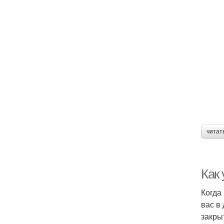
читат
Как
Когда
вас в 
закры