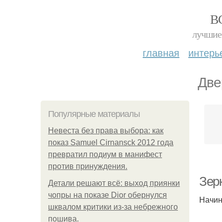
В
лучшие 
главная
интерь
Две
Популярные материалы
Невеста без права выбора: как
показ Samuel Cirnansck 2012 года
превратил подиум в манифест
против принуждения.
Зер
Детали решают всё: выход приянки
чопры на показе Dior обернулся
Начин
шквалом критики из-за небрежного
пошива.