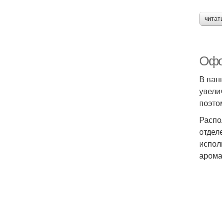
читат
Офо
В ван
увели
поэто
Распо
отдел
испол
арома