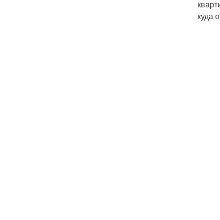
кварт
куда о