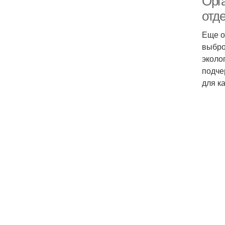
Орг
отд
Еще о
выбро
эколо
подче
для к