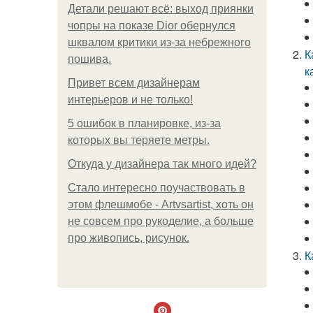
Детали решают всё: выход приянки
чопры на показе Dior обернулся
шквалом критики из-за небрежного
К
пошива.
к
Привет всем дизайнерам
интерьеров и не только!
5 ошибок в планировке, из-за
которых вы теряете метры.
Откуда у дизайнера так много идей?
Стало интересно поучаствовать в
этом флешмобе - Artvsartist, хоть он
не совсем про рукоделие, а больше
про живопись, рисунок.
К