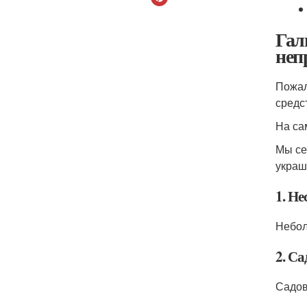
Гал
неп
Пожал
средс
На са
Мы се
украш
1. Н
Небол
2. С
Садов