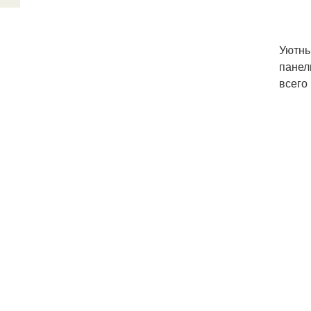
Уютны
панел
всего