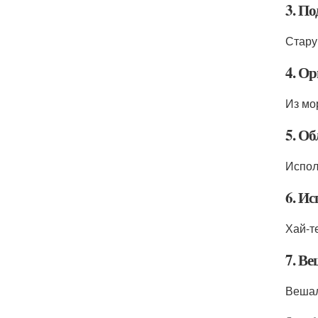
3. По
Стару
4. О
Из мо
5. О
Испол
6. И
Хай-т
7. В
Вешал