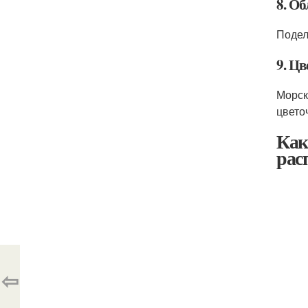
8. О
Подел
9. Ц
Морск
цвето
Как
рас
⇦