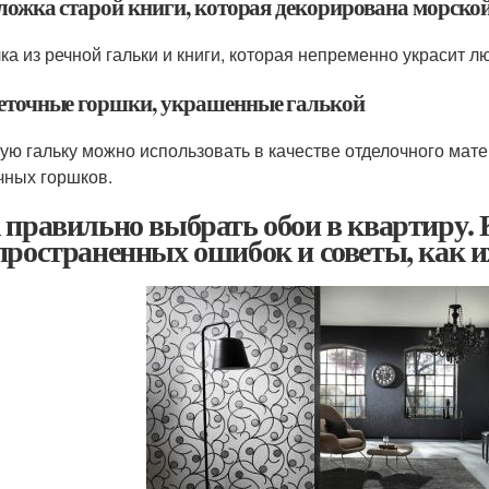
бложка старой книги, которая декорирована морско
ка из речной гальки и книги, которая непременно украсит л
веточные горшки, украшенные галькой
ую гальку можно использовать в качестве отделочного ма
чных горшков.
 правильно выбрать обои в квартиру. 
пространенных ошибок и советы, как и