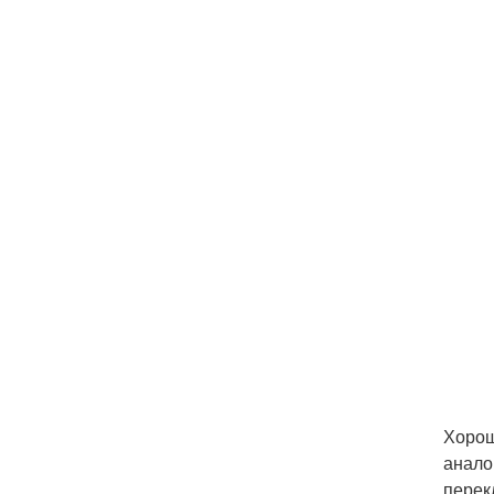
Хорош
анало
перек