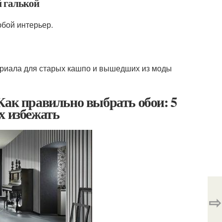
й галькой
юбой интерьер.
териала для старых кашпо и вышедших из моды
Как правильно выбрать обои: 5
х избежать
⇨