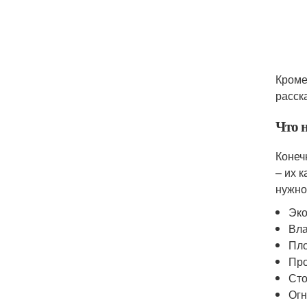
Кроме
расск
Что 
Конеч
– их 
нужно
Эко
Вла
Пло
Про
Сто
Огн