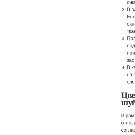
сим
В в
Есл
окн
тка
Пол
под
при
зас
В к
на 
сле
Цве
шу
В рам
относ
согла