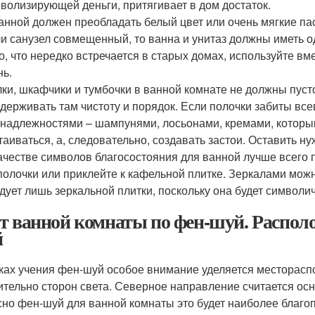
волизирующей деньги, притягивает в дом достаток.
анной должен преобладать белый цвет или очень мягкие пас
и санузел совмещенный, то ванна и унитаз должны иметь о
о, что нередко встречается в старых домах, используйте 
нь.
ки, шкафчики и тумбочки в ванной комнате не должны пуст
держивать там чистоту и порядок. Если полочки забиты в
надлежностями – шампунями, лосьонами, кремами, которым
таиваться, а, следовательно, создавать застои. Оставить ну
ачестве символов благосостояния для ванной лучше всего 
полочки или приклейте к кафельной плитке. Зеркалами можн
дует лишь зеркальной плитки, поскольку она будет символич
т ванной комнаты по фен-шуй. Распол
й
ках учения фен-шуй особое внимание уделяется месторасп
ительно сторон света. Северное направление считается ос
сно фен-шуй для ванной комнаты это будет наиболее благоп