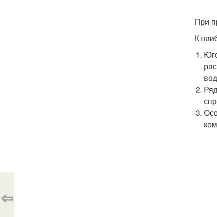
При п
К наи
Юго
рас
вод
Ряд
спр
Осо
ком
⇦