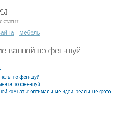
РЫ
е статьи
зайна
мебель
е ванной по фен-шуй
й
мнаты по фен-шуй
омната по фен-шуй
ной комнаты: оптимальные идеи, реальные фото