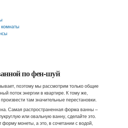
й
ты
й комнаты
ансы
ванной по фен-шуй
зывает, поэтому мы рассмотрим только общие
й поток энергии в квартире. К тому же,
 произвести там значительные перестановки.
анна. Самая распространенная форма ванны –
лукруглую или овальную ванну, сделайте это.
 форму монеты, а это, в сочетании с водой,