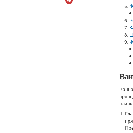
Ф
З
К
Ц
Ф
Ван
Ванна
принц
плани
Гла
пря
Пре