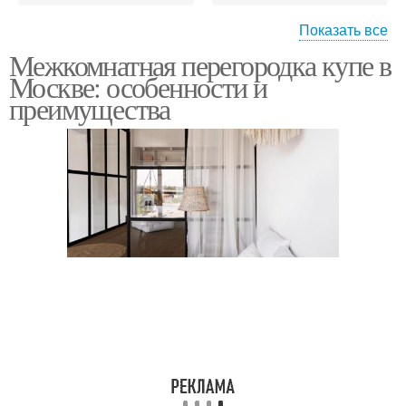
Показать все
Двери перед
Межкомнатная перегородка купе в
Межкомнатные двери
традиционными
Москве: особенности и
дверями
преимущества
Двери из стекла