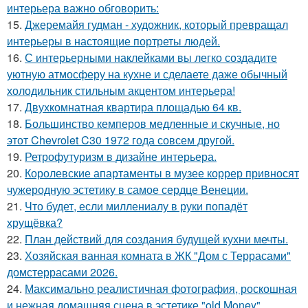
интерьера важно обговорить:
15.
Джеремайя гудман - художник, который превращал
интерьеры в настоящие портреты людей.
16.
С интерьерными наклейками вы легко создадите
уютную атмосферу на кухне и сделаете даже обычный
холодильник стильным акцентом интерьера!
17.
Двухкомнатная квартира площадью 64 кв.
18.
Большинство кемперов медленные и скучные, но
этот Chevrolet C30 1972 года совсем другой.
19.
Ретрофутуризм в дизайне интерьера.
20.
Королевские апартаменты в музее коррер привносят
чужеродную эстетику в самое сердце Венеции.
21.
Что будет, если миллениалу в руки попадёт
хрущёвка?
22.
План действий для создания будущей кухни мечты.
23.
Хозяйская ванная комната в ЖК "Дом с Террасами"
домстеррасами 2026.
24.
Максимально реалистичная фотография, роскошная
и нежная домашняя сцена в эстетике "old Money".