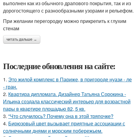
выполнен как из обычного драпового покрытия, так и из
дорогостоящего с разнообразными узорами и рельефом.
При желании перегородку можно прикрепить к глухим
стенам
читать дальше →
Последние обновления на сайте:
1.
Это жилой комплекс в Париже, в пригороде нуази - ле
- гран.
2.
Квартира дипломата. Дизайнер Татьяна Сорокина -
Ильина создала классический интерьер для возрастной
пары в квартире площадью 82, 5 кв.
3.
"Что случилось? Почему она в этой тряпочке?
4.
Бирюзовый цвет вызывает приятные ассоциации с
солнечными днями и морским побережьем.