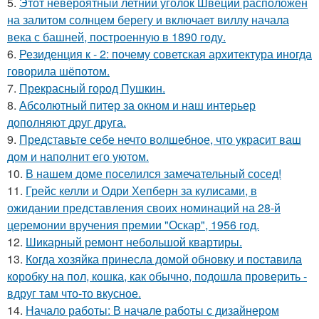
5.
Этот невероятный летний уголок Швеции расположен
на залитом солнцем берегу и включает виллу начала
века с башней, построенную в 1890 году.
6.
Резиденция к - 2: почему советская архитектура иногда
говорила шёпотом.
7.
Прекрасный город Пушкин.
8.
Абсолютный питер за окном и наш интерьер
дополняют друг друга.
9.
Представьте себе нечто волшебное, что украсит ваш
дом и наполнит его уютом.
10.
В нашем доме поселился замечательный сосед!
11.
Грейс келли и Одри Хепберн за кулисами, в
ожидании представления своих номинаций на 28-й
церемонии вручения премии "Оскар", 1956 год.
12.
Шикарный ремонт небольшой квартиры.
13.
Когда хозяйка принесла домой обновку и поставила
коробку на пол, кошка, как обычно, подошла проверить -
вдруг там что-то вкусное.
14.
Начало работы: В начале работы с дизайнером