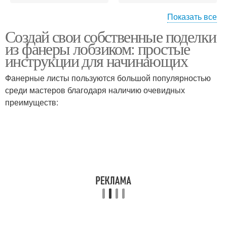
Показать все
Создай свои собственные поделки
Домик на столбах
Домик из дерева
из фанеры лобзиком: простые
инструкции для начинающих
Фанерные листы пользуются большой популярностью
среди мастеров благодаря наличию очевидных
Деревянный домик
Домик для детей
преимуществ:
Детские домики
Игровой домик
Домик на участке
Домик из вагонки