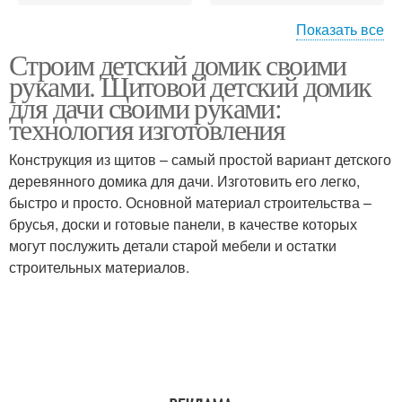
Показать все
Строим детский домик своими
Домик на участке
Игровой домик
руками. Щитовой детский домик
для дачи своими руками:
технология изготовления
Конструкция из щитов – самый простой вариант детского
Домик из вагонки
Домик для детей
деревянного домика для дачи. Изготовить его легко,
быстро и просто. Основной материал строительства –
брусья, доски и готовые панели, в качестве которых
могут послужить детали старой мебели и остатки
Большой домик
Домик для ребенка
строительных материалов.
Домик из дерева
Бревенчатый домик