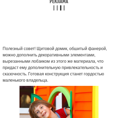
Дачный домик
Домик на дереве
Домик на столбах
Деревянный домик
Полезный совет! Щитовой домик, обшитый фанерой,
можно дополнить декоративными элементами,
вырезанными лобзиком из этого же материала, что
придаст ему дополнительную привлекательность и
Домик из фанеры
Домики для детей
сказочность. Готовая конструкция станет гордостью
маленького владельца.