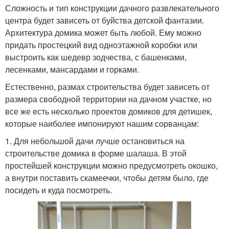
Сложность и тип конструкции дачного развлекательного
центра будет зависеть от буйства детской фантазии.
Домик для девочки
Домик для дачи
Архитектура домика может быть любой. Ему можно
придать простецкий вид одноэтажной коробки или
выстроить как шедевр зодчества, с башенками,
лесенками, мансардами и горками.
Домик из поддонов
Домик на участке
Естественно, размах строительства будет зависеть от
размера свободной территории на дачном участке, но
все же есть несколько проектов домиков для детишек,
которые наиболее импонируют нашим сорванцам:
1. Для небольшой дачи лучше остановиться на
Домик из вагонки
Большой домик
строительстве домика в форме шалаша. В этой
простейшей конструкции можно предусмотреть окошко,
а внутри поставить скамеечки, чтобы детям было, где
посидеть и куда посмотреть.
Домик из фанеры
Домик из одеяла