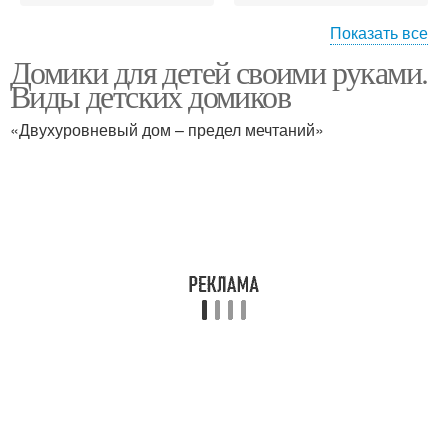
Показать все
Домики для детей своими руками.
Домик из дерева
Детский домик
Виды детских домиков
«Двухуровневый дом – предел мечтаний»
Деревянный домик
Бревенчатый домик
Дачный домик
Домик на дереве
Домик на столбах
Домик в саду