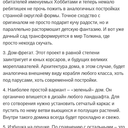
обитателей именуемых Хоббитами и теперь немало
ребятишек не прочь пожить в аналогичных постройках
странной округлой формы. Точное сходство с
оригиналом не просто подарит кучу радости, но и
параллельно растормошит детскую фантазию. И вот уже
дачный сад трансформируется в мир Толкина, где
просто некогда скучать.
3. Дом-фрегат. Этот проект в равной степени
заинтригует и юных корсаров, и будущих великих
мореплавателей. Архитектура дома, в этом случае, будет
аналогична внешнему виду корабля любого класса, хоть
под парусами, хоть современной постройки.
4. Наиболее простой вариант – «зеленый» дом. Он
органично впишется в дизайн любого ландшафта. Для
его сотворения нужно установить сетчатый каркас и
пустить по нему ветви вьющихся и ползущих растений.
Внутри такого домика всегда будет прохладно и свежо.
5. Избушка на опушке. По сравнению с остальными – это