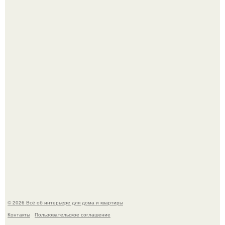
Детали решают всё: выход приянки чопры на показе Dior
обернулся шквалом критики из-за небрежного пошива.
69-Летний житель Италии создал фальшивый античный
амфитеатр и долгое время успешно выдавал его за
настоящее историческое наследие.
© 2026 Всё об интерьере для дома и квартиры
Контакты
Пользовательское соглашение