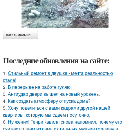
читать дальше →
Последние обновления на сайте:
1.
Стильный ремонт в двушке - мечта реальностью
стала!
2.
В перерыве на работе гуляю.
3.
Антиудар двери вышел на новый уровень.
4.
Как создать атмосферу отпуска дома?
5.
Хочу поделиться с вами кадрами другой нашей
квартиры, которую мы сдаем посуточно.
6.
Ну жених! Генри кавилл снова напомнил, почему его
считают одним из самых стильных мужчин голливуда.