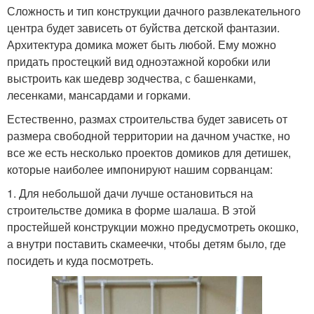
Сложность и тип конструкции дачного развлекательного
центра будет зависеть от буйства детской фантазии.
Домик для девочки
Домик из фанеры
Архитектура домика может быть любой. Ему можно
придать простецкий вид одноэтажной коробки или
выстроить как шедевр зодчества, с башенками,
лесенками, мансардами и горками.
Домик на участке
Домик из вагонки
Естественно, размах строительства будет зависеть от
размера свободной территории на дачном участке, но
все же есть несколько проектов домиков для детишек,
которые наиболее импонируют нашим сорванцам:
1. Для небольшой дачи лучше остановиться на
Большой домик
Домик из поддонов
строительстве домика в форме шалаша. В этой
простейшей конструкции можно предусмотреть окошко,
а внутри поставить скамеечки, чтобы детям было, где
посидеть и куда посмотреть.