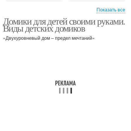
Показать все
Домики для детей своими руками.
Детский домик
Деревянный домик
Виды детских домиков
«Двухуровневый дом – предел мечтаний»
Бревенчатый домик
Дачный домик
Домик на дереве
Домик на столбах
Домик для ребенка
Домик в саду