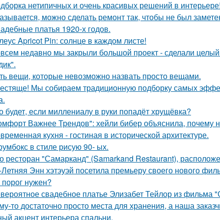
дборка нетипичных и очень красивых решений в интерьере
азывается, можно сделать ремонт так, чтобы не был замете
адебные платья 1920-х годов.
леус Apricot Pin: солнце в каждом листе!
всем недавно мы закрыли большой проект - сделали целый 
дик".
ть вещи, которые невозможно назвать просто вещами.
естяще! Мы собираем традиционную подборку самых эфф
а.
о будет, если миллениалу в руки попадёт хрущёвка?
омфорт Важнее Трендов": хейли бибер объяснила, почему н
временная кухня - гостиная в исторической архитектуре.
румбокс в стиле рисую 90- ых.
о ресторан "Самарканд" (Samarkand Restaurant), располож
-Летняя Энн хэтэуэй посетила премьеру своего нового фил
 порог нужен?
вероятное свадебное платье Элизабет Тейлор из фильма "О
му-то достаточно просто места для хранения, а наша зака
ный акцент интерьера спальни.