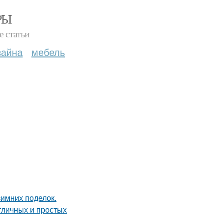
РЫ
е статьи
зайна
мебель