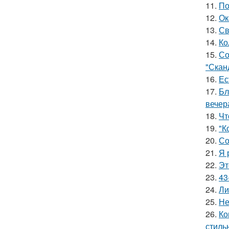
11.
По
12.
Ок
13.
Св
14.
Ко
15.
Со
"Скан
16.
Ес
17.
Бл
вечер
18.
Чт
19.
"К
20.
Со
21.
Я 
22.
Эт
23.
43
24.
Ли
25.
Не
26.
Ко
стиль