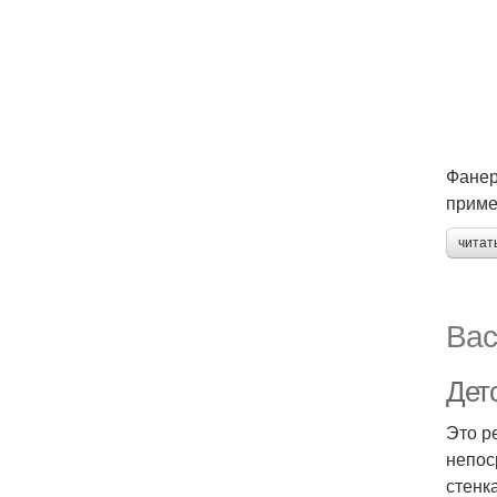
Фанер
приме
читат
Вас
Дет
Это р
непос
стенк