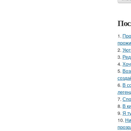
Пос
1.
Про
прожи
2.
Уют
3.
Ред
4.
Хоч
5.
Воз
созда
6.
В с
леген
7.
Спо
8.
В к
9.
Я т
10.
Ни
прозр