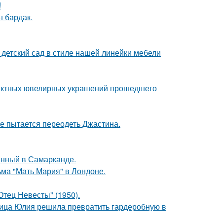
!
н бардак.
детский сад в стиле нашей линейки мебели
ектных ювелирных украшений прошедшего
е пытается переодеть Джастина.
енный в Самарканде.
ьма "Мать Мария" в Лондоне.
тец Невесты" (1950).
зчица Юлия решила превратить гардеробную в