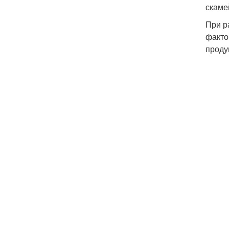
скаме
При р
факто
проду