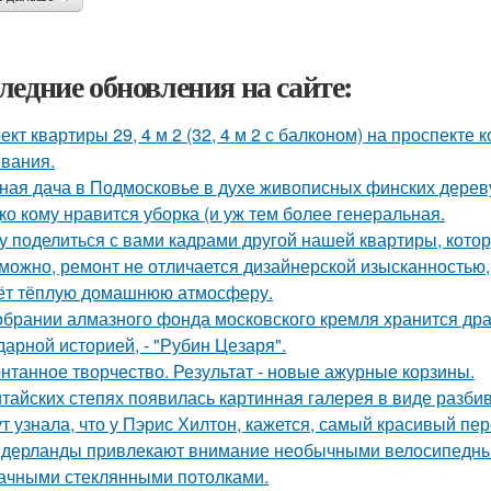
ледние обновления на сайте:
ект квартиры 29, 4 м 2 (32, 4 м 2 с балконом) на проспекте
вания.
ная дача в Подмосковье в духе живописных финских дерев
ко кому нравится уборка (и уж тем более генеральная.
у поделиться с вами кадрами другой нашей квартиры, кото
можно, ремонт не отличается дизайнерской изысканностью, 
ёт тёплую домашнюю атмосферу.
обрании алмазного фонда московского кремля хранится др
дарной историей, - "Рубин Цезаря".
нтанное творчество. Результат - новые ажурные корзины.
итайских степях появилась картинная галерея в виде разб
ут узнала, что у Пэрис Хилтон, кажется, самый красивый пе
дерланды привлекают внимание необычными велосипедным
ачными стеклянными потолками.