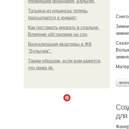
провинции фландрия, Бельгия.
Татьяна из ильинска теперь
Снего
просыпается и думает:
Зимни
Как поставить кровать в спальне.
зимни
Влияние обстановки на сон
Сказо
Визуализация квартиры в ЖК
Волше
"Булычев".
зимня
Таким образом, если вам кажется,
Матер
что дома vk.
читат
Соз
для
Фанер