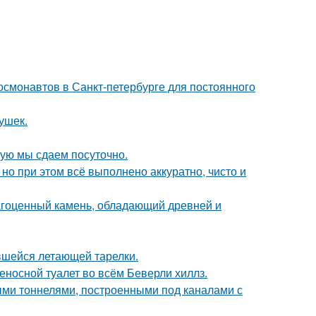
 космонавтов в Санкт-петербурге для постоянного
ушек.
рую мы сдаем посуточно.
но при этом всё выполнено аккуратно, чисто и
агоценный камень, обладающий древней и
ившейся летающей тарелки.
реносной туалет во всём Беверли хиллз.
и тоннелями, построенными под каналами с