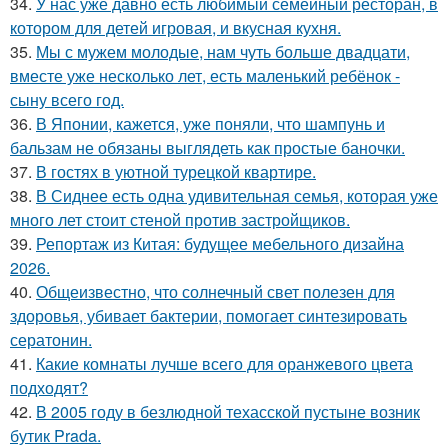
34.
У нас уже давно есть любимый семейный ресторан, в
котором для детей игровая, и вкусная кухня.
35.
Мы с мужем молодые, нам чуть больше двадцати,
вместе уже несколько лет, есть маленький ребёнок -
сыну всего год.
36.
В Японии, кажется, уже поняли, что шампунь и
бальзам не обязаны выглядеть как простые баночки.
37.
В гостях в уютной турецкой квартире.
38.
В Сиднее есть одна удивительная семья, которая уже
много лет стоит стеной против застройщиков.
39.
Репортаж из Китая: будущее мебельного дизайна
2026.
40.
Общеизвестно, что солнечный свет полезен для
здоровья, убивает бактерии, помогает синтезировать
сератонин.
41.
Какие комнаты лучше всего для оранжевого цвета
подходят?
42.
В 2005 году в безлюдной техасской пустыне возник
бутик Prada.