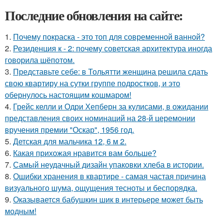
Последние обновления на сайте:
1.
Почему покраска - это топ для современной ванной?
2.
Резиденция к - 2: почему советская архитектура иногда
говорила шёпотом.
3.
Представьте себе: в Тольятти женщина решила сдать
свою квартиру на сутки группе подростков, и это
обернулось настоящим кошмаром!
4.
Грейс келли и Одри Хепберн за кулисами, в ожидании
представления своих номинаций на 28-й церемонии
вручения премии "Оскар", 1956 год.
5.
Детская для мальчика 12, 6 м 2.
6.
Какая прихожая нравится вам больше?
7.
Самый неудачный дизайн упаковки хлеба в истории.
8.
Ошибки хранения в квартире - самая частая причина
визуального шума, ощущения тесноты и беспорядка.
9.
Оказывается бабушкин шик в интерьере может быть
модным!