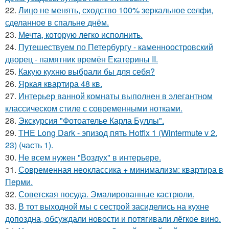
22.
Лицо не менять, сходство 100% зеркальное селфи,
сделанное в спальне днём.
23.
Мечта, которую легко исполнить.
24.
Путешествуем по Петербургу - каменноостровский
дворец - памятник времён Екатерины II.
25.
Какую кухню выбрали бы для себя?
26.
Яркая квартира 48 кв.
27.
Интерьер ванной комнаты выполнен в элегантном
классическом стиле с современными нотками.
28.
Экскурсия "Фотоателье Карла Буллы".
29.
THE Long Dark - эпизод пять Hotfix 1 (Wintermute v 2.
23) (часть 1).
30.
Не всем нужен "Воздух" в интерьере.
31.
Современная неоклассика + минимализм: квартира в
Перми.
32.
Советская посуда. Эмалированные кастрюли.
33.
В тот выходной мы с сестрой засиделись на кухне
допоздна, обсуждали новости и потягивали лёгкое вино.