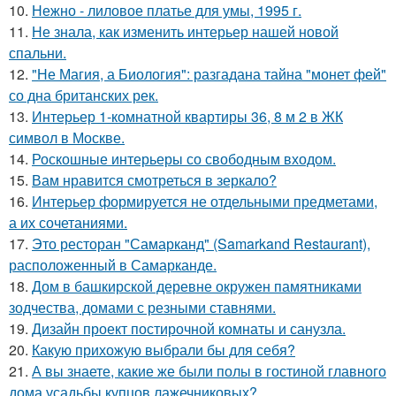
10.
Нежно - лиловое платье для умы, 1995 г.
11.
Не знала, как изменить интерьер нашей новой
спальни.
12.
"Не Магия, а Биология": разгадана тайна "монет фей"
со дна британских рек.
13.
Интерьер 1-комнатной квартиры 36, 8 м 2 в ЖК
символ в Москве.
14.
Роскошные интерьеры со свободным входом.
15.
Вам нравится смотреться в зеркало?
16.
Интерьер формируется не отдельными предметами,
а их сочетаниями.
17.
Это ресторан "Самарканд" (Samarkand Restaurant),
расположенный в Самарканде.
18.
Дом в башкирской деревне окружен памятниками
зодчества, домами с резными ставнями.
19.
Дизайн проект постирочной комнаты и санузла.
20.
Какую прихожую выбрали бы для себя?
21.
А вы знаете, какие же были полы в гостиной главного
дома усадьбы купцов лажечниковых?