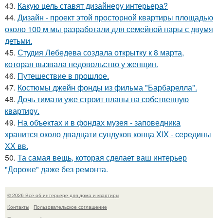
43.
Какую цель ставят дизайнеру интерьера?
44.
Дизайн - проект этой просторной квартиры площадью
около 100 м мы разработали для семейной пары с двумя
детьми.
45.
Студия Лебедева создала открытку к 8 марта,
которая вызвала недовольство у женщин.
46.
Путешествие в прошлое.
47.
Костюмы джейн фонды из фильма "Барбарелла".
48.
Дочь тимати уже строит планы на собственную
квартиру.
49.
На объектах и в фондах музея - заповедника
хранится около двадцати сундуков конца XIX - середины
ХХ вв.
50.
Та самая вещь, которая сделает ваш интерьер
"Дороже" даже без ремонта.
© 2026 Всё об интерьере для дома и квартиры
Контакты
Пользовательское соглашение