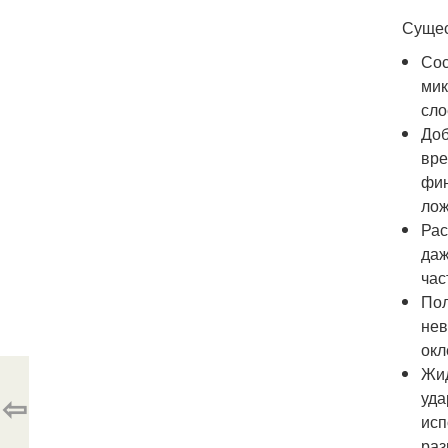
Сущес
Сос
мик
сло
Доб
вре
фин
лож
Рас
даж
час
Пол
нев
окл
Жид
⇦
уда
исп
раз