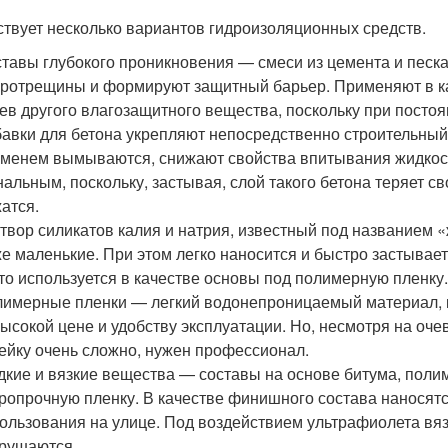
твует несколько вариантов гидроизоляционных средств.
тавы глубокого проникновения — смеси из цемента и песк
ротрещины и формируют защитный барьер. Применяют в к
ев другого влагозащитного вещества, поскольку при постоя
авки для бетона укрепляют непосредственно строительный
менем вымываются, снижают свойства впитывания жидкости
альным, поскольку, застывая, слой такого бетона теряет с
атся.
твор силикатов калия и натрия, известный под названием 
е маленькие. При этом легко наносится и быстро застывает.
то используется в качестве основы под полимерную пленку
имерные пленки — легкий водонепроницаемый материал, 
ысокой цене и удобству эксплуатации. Но, несмотря на оч
ейку очень сложно, нужен профессионал.
кие и вязкие вещества — составы на основе битума, поли
ропрочную пленку. В качестве финишного состава наносятс
ользования на улице. Под воздействием ультрафиолета вяз
рушаются.