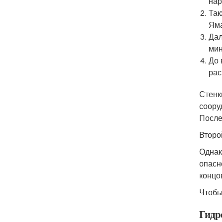
нар
Так
Яма
Дал
мин
До 
рас
Стенк
соору
После
Второ
Однак
опасн
концо
Чтобы
Гидр