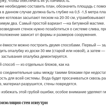
ужу, чтобы обеспечить их устойчивость.
же необходимо составить план, обозначить площадь с помо
 в данном случае должна быть глубже на 0,5 -1,5 метра пл
ее котлован засыпают песком на 20-30 см, утрамбовывают 
имум два. Самый простой вариант —на битумной мастике.
возведения стенок нужно позаботиться о системе слива, пр
положение зависит от формы и размеров сооружения.
и ёмкости можно построить двумя способами. Первый — зал
дить опалубку из доски 30 мм (старой или новой), а затем 
 застывания опалубка демонтируется.
й способ — из отдельных блоков, как на
о соединительные швы между такими блоками при недоста
ость для всей системы. Вода будет просачиваться сквозь ра
в, материал разрушится, стены повредятся.
 избежать этой грубой ошибки, особое внимание уделяют ги
оизоляция стен изнутри