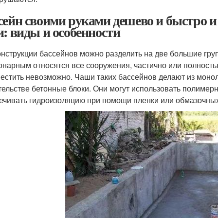
сейн своими руками дешево и быстро и 
и: виды и особенности
онструкции бассейнов можно разделить на две большие гру
онарным относятся все сооружения, частично или полность
естить невозможно. Чаши таких бассейнов делают из моноли
тельстве бетонные блоки. Они могут использовать полимер
ечивать гидроизоляцию при помощи пленки или обмазочны