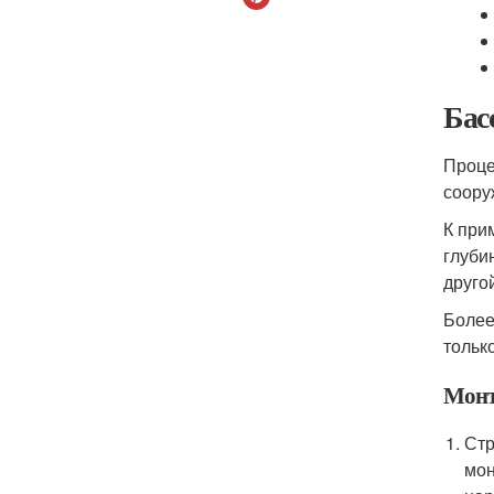
Бас
Проце
соору
К при
глуби
другой
Более
тольк
Мон
Стр
мон