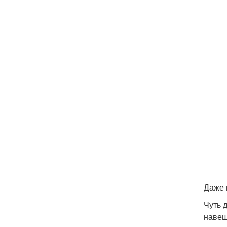
Даже 
Чуть 
навеш