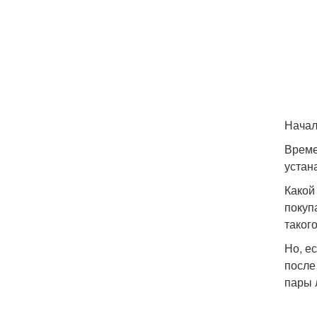
Начал
Време
устан
Какой
покуп
таког
Но, е
после
пары 