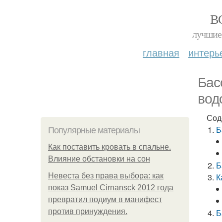
В
лучшие 
главная
интерь
Бас
вод
Сод
Б
Популярные материалы
Как поставить кровать в спальне.
Влияние обстановки на сон
Б
Невеста без права выбора: как
К
показ Samuel Cirnansck 2012 года
превратил подиум в манифест
против принуждения.
Б