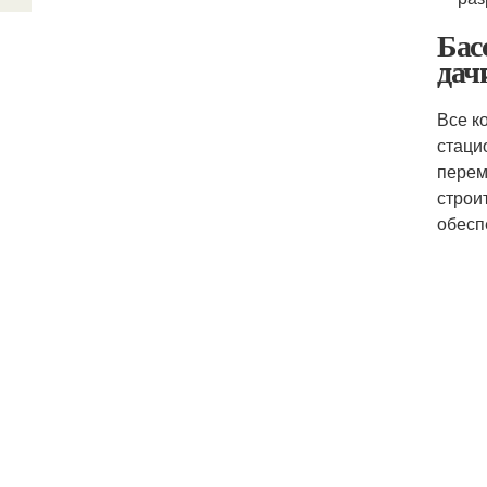
Бас
дач
Все к
стаци
перем
строи
обесп