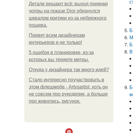
с
Детали решают всё: выход приянки
чопры на показе Dior обернулся
шквалом критики из-за небрежного
пошива.
Б
Привет всем дизайнерам
М
интерьеров и не только!
Б
В
5 ошибок в планировке, из-за
которых вы теряете метры.
Откуда у дизайнера так много идей?
Стало интересно поучаствовать в
Б
этом флешмобе - Artvsartist, хоть он
м
не совсем про рукоделие, а больше
про живопись, рисунок.