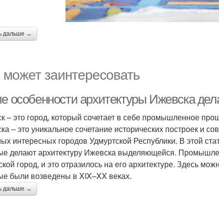
ь дальше →
 может заинтересовать
ие особенности архитектуры Ижевска дел
к – это город, который сочетает в себе промышленное про
ка – это уникальное сочетание исторических построек и со
мых интересных городов Удмуртской Республики. В этой ст
ые делают архитектуру Ижевска выделяющейся. Промышлен
ской город, и это отразилось на его архитектуре. Здесь м
ые были возведены в XIX–XX веках.
ь дальше →