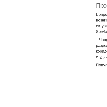
Про
Вопро
возни
ситуа
Servic
– Чащ
разде
корид
студи
Попул