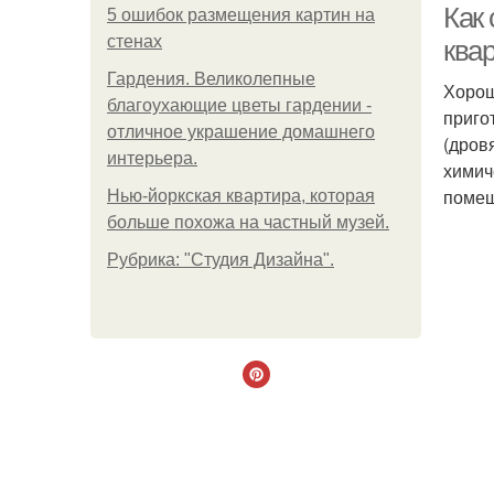
Как
5 ошибок размещения картин на
стенах
ква
Гардения. Великолепные
Хорош
благоухающие цветы гардении -
приго
отличное украшение домашнего
(дров
интерьера.
химич
помещ
Нью-йоркская квартира, которая
больше похожа на частный музей.
Рубрика: "Студия Дизайна".