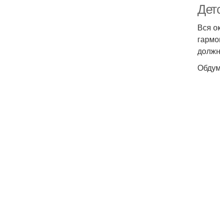
Детс
Вся о
гармо
должн
Обдум