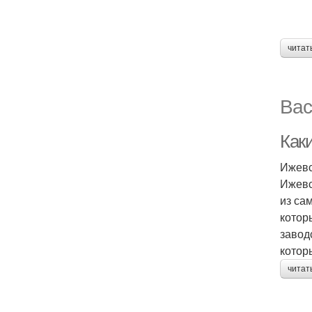
читат
Вас
Как
Ижевс
Ижевс
из са
котор
завод
котор
читат