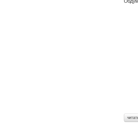
Обдум
читат