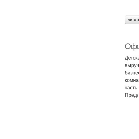
читат
Офо
Детск
выруч
бизне
комна
часть
Предл