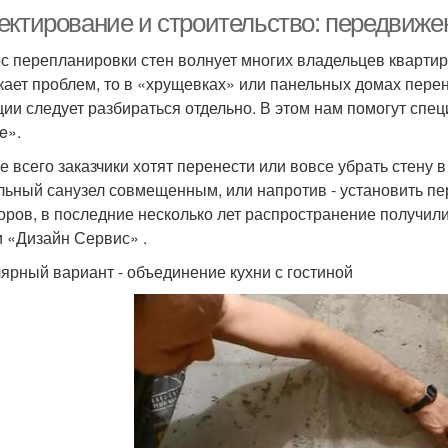
ектирование и строительство: передвижен
с перепланировки стен волнует многих владельцев квартир.
кает проблем, то в «хрущевках» или панельных домах перен
ции следует разбираться отдельно. В этом нам помогут спе
e».
е всего заказчики хотят перенести или вовсе убрать стену
льный санузел совмещенным, или напротив - установить пе
оров, в последние несколько лет распространение получили
и «Дизайн Сервис» .
ярный вариант - объединение кухни с гостиной