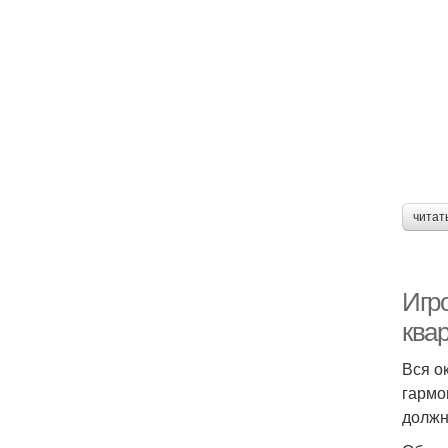
читат
Игр
ква
Вся о
гармо
должн