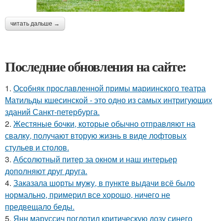
читать дальше →
Последние обновления на сайте:
1.
Особняк прославленной примы мариинского театра
Матильды кшесинской - это одно из самых интригующих
зданий Санкт-петербурга.
2.
Жестяные бочки, которые обычно отправляют на
свалку, получают вторую жизнь в виде лофтовых
стульев и столов.
3.
Абсолютный питер за окном и наш интерьер
дополняют друг друга.
4.
Заказала шорты мужу, в пункте выдачи всё было
нормально, примерил все хорошо, ничего не
предвещало беды.
5.
Янн маруссич поглотил критическую дозу синего