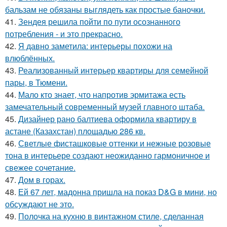
бальзам не обязаны выглядеть как простые баночки.
41.
Зендея решила пойти по пути осознанного
потребления - и это прекрасно.
42.
Я давно заметила: интерьеры похожи на
влюблённых.
43.
Реализованный интерьер квартиры для семейной
пары, в Тюмени.
44.
Мало кто знает, что напротив эрмитажа есть
замечательный современный музей главного штаба.
45.
Дизайнер рано балтиева оформила квартиру в
астане (Казахстан) площадью 286 кв.
46.
Светлые фисташковые оттенки и нежные розовые
тона в интерьере создают неожиданно гармоничное и
свежее сочетание.
47.
Дом в горах.
48.
Ей 67 лет, мадонна пришла на показ D&G в мини, но
обсуждают не это.
49.
Полочка на кухню в винтажном стиле, сделанная