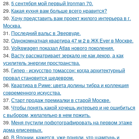
28.
5 сентября мой первый Ironman 70.
29.
Какая кухня вам больше всего нравится?
30.
Хочу представить вам проект жилого интерьера в г.
Москва.
31.
Последний вальс в Эвервуде.
32.
Однокомнатная квартира 47 м 2 в ЖК Ever в Москве.
33.
Volkswagen показал Atlas нового поколения.
34.
Васту рассматривает зеркало не как декор, а как
усилитель энергии пространства.
35.
Гипер - искусство томассон: когда архитектурный
провал становится шедевром.
36.
Квартира в Риме: цвета долины тибра и коллекция
современного искусства.
37.
Старт продаж премиалки в старой Москве.
38.
Чтобы понять какой хочешь интерьер и не ошибиться
с выбором, желательно в нем пожить.
39.
Меня пустили пофотографировать на первом этаже
дома елисеевых.
40.
В Японии, кажется, уже поняли, что шампунь и