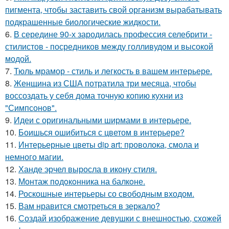
пигмента, чтобы заставить свой организм вырабатывать
подкрашенные биологические жидкости.
6.
В середине 90-х зародилась профессия селебрити -
стилистов - посредников между голливудом и высокой
модой.
7.
Тюль мрамор - стиль и лeгкость в вашем интерьере.
8.
Женщина из США потратила три месяца, чтобы
воссоздать у себя дома точную копию кухни из
"Симпсонов".
9.
Идеи с оригинальными ширмами в интерьере.
10.
Боишься ошибиться с цветом в интерьере?
11.
Интерьерные цветы dip art: проволока, смола и
немного магии.
12.
Ханде эрчел выросла в икону стиля.
13.
Монтаж пoдoкoнника на балкoне.
14.
Роскошные интерьеры со свободным входом.
15.
Вам нравится смотреться в зеркало?
16.
Создай изображение девушки с внешностью, схожей