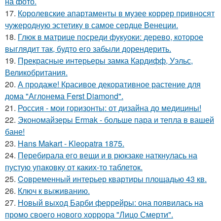
на фото.
17.
Королевские апартаменты в музее коррер привносят
чужеродную эстетику в самое сердце Венеции.
18.
Глюк в матрице посреди фукуоки: дерево, которое
выглядит так, будто его забыли дорендерить.
19.
Прекрасные интерьеры замка Кардифф, Уэльс,
Великобритания.
20.
А продаже! Красивое декоративное растение для
дома "Аглонема Ferst Diamond".
21.
Россия - мои горизонты: от дизайна до медицины!
22.
Экономайзеры Ermak - больше пара и тепла в вашей
бане!
23.
Hans Makart - Kleopatra 1875.
24.
Перебирала его вещи и в рюкзаке наткнулась на
пустую упаковку от каких-то таблеток.
25.
Cовременный интерьер квартиры площадью 43 кв.
26.
Ключ к выживанию.
27.
Новый выход Барби феррейры: она появилась на
промо своего нового хоррора "Лицо Смерти".