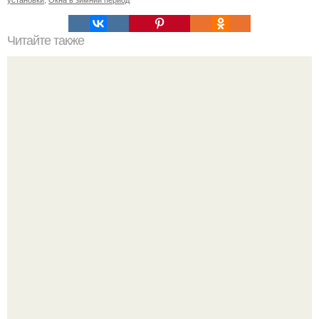
Читайте также
Резьба по дереву в стиле барокко. Резьба по дереву:
стилистические направления и характерные узоры.