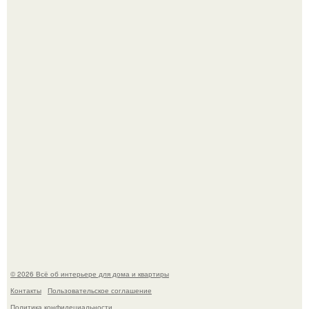
Привет всем дизайнерам интерьеров и не только!
5 ошибок в планировке, из-за которых вы теряете метры.
© 2026 Всё об интерьере для дома и квартиры
Контакты
Пользовательское соглашение
Политика конфидециальности