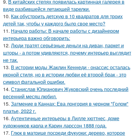
9.
В китайских степях появилась картинная галерея в
виде разбившейся летающей тарелки.
10.
Как обустроить детскую в 10 квадратов для троих
детей так, чтобы у каждого было свое место?
11.
Начало работы: В начале работы с дизайнером
интерьера важно обговорить:
12.
Люди тратят серьёзные деньги на диван, паркет и
шторы - а потом удивляются, почему интерьер выглядит
не так.
13.
В истории моды Жаклин Кеннеди - онассис осталась
иконой стиля, но в истории любви её второй брак - это
символ фатальной ошибки.
14.
Станислав Юлианович Жуковский очень последний
весенний месяц любил.
15.
Затмение в Каннах: Ева лонгория в черном "Голом"
платье, 2022 г.
16.
Аутентичные интерьеры в Лилле хюттнес, доме
художников карла и Карин ларссон 1888 года.
17.
Глюк в матрице посреди фукуоки: дерево, которое