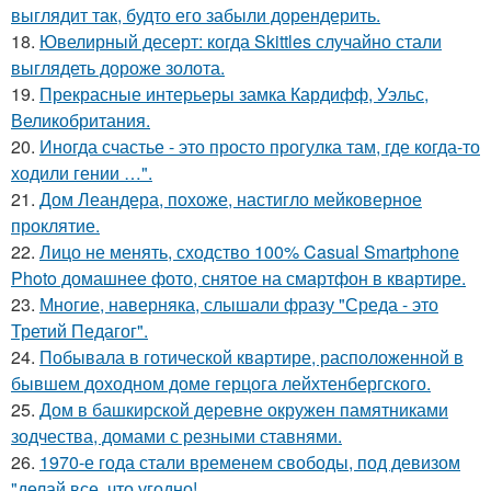
выглядит так, будто его забыли дорендерить.
18.
Ювелирный десерт: когда Skittles случайно стали
выглядеть дороже золота.
19.
Прекрасные интерьеры замка Кардифф, Уэльс,
Великобритания.
20.
Иногда счастье - это просто прогулка там, где когда-то
ходили гении …".
21.
Дом Леандера, похоже, настигло мейковерное
проклятие.
22.
Лицо не менять, сходство 100% Casual Smartphone
Photo домашнее фото, снятое на смартфон в квартире.
23.
Многие, наверняка, слышали фразу "Среда - это
Третий Педагог".
24.
Побывала в готической квартире, расположенной в
бывшем доходном доме герцога лейхтенбергского.
25.
Дом в башкирской деревне окружен памятниками
зодчества, домами с резными ставнями.
26.
1970-е года стали временем свободы, под девизом
"делай все, что угодно!