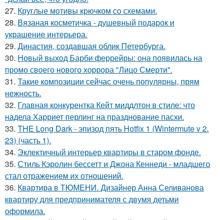
27.
Круглые мотивы крючком со схемами.
28.
Вязаная косметичка - душевный подарок и
украшение интерьера.
29.
Династия, создавшая облик Петербурга.
30.
Новый выход Барби феррейры: она появилась на
промо своего нового хоррора "Лицо Смерти".
31.
Такие композиции сейчас очень популярны, прям
нежность.
32.
Главная конкурентка Кейт миддлтон в стиле: что
надела Харриет перлинг на празднование пасхи.
33.
THE Long Dark - эпизод пять Hotfix 1 (Wintermute v 2.
23) (часть 1).
34.
Эклектичный интерьер квартиры в старом фонде.
35.
Стиль Кэролин бессетт и Джона Кеннеди - младшего
стал отражением их отношений.
36.
Квартира в ТЮМЕНИ. Дизайнер Анна Селиванова
квартиру для предпринимателя с двумя детьми
оформила.