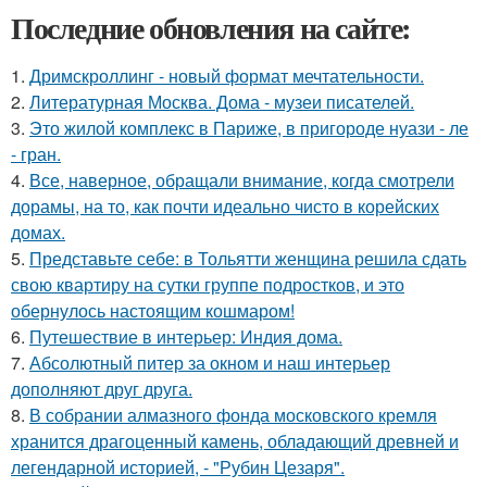
Последние обновления на сайте:
1.
Дримскроллинг - новый формат мечтательности.
2.
Литературная Москва. Дома - музеи писателей.
3.
Это жилой комплекс в Париже, в пригороде нуази - ле
- гран.
4.
Все, наверное, обращали внимание, когда смотрели
дорамы, на то, как почти идеально чисто в корейских
домах.
5.
Представьте себе: в Тольятти женщина решила сдать
свою квартиру на сутки группе подростков, и это
обернулось настоящим кошмаром!
6.
Путешествие в интерьер: Индия дома.
7.
Абсолютный питер за окном и наш интерьер
дополняют друг друга.
8.
В собрании алмазного фонда московского кремля
хранится драгоценный камень, обладающий древней и
легендарной историей, - "Рубин Цезаря".