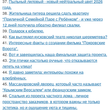
37.
Пыльный лиловый - новый нейтральный цвет 2026
года.
38.
Жительница питера решила сдать квартиру
"Приличной Семейной Паре с Ребёнком" - и уже через
12 дней получила обратно филиал свалки.
39.
Подарок к юбилею.
40.
Как выглядел кусковский театр николая шереметева?
41.
Интересные факты о создании фильма "Покровские
Ворота".
42.
Вот и завершилась наша финальная защита проекта.
43.
Эти птички настолько ручные, что отказываются
лететь на улицу!
44.
Я давно заметила: интерьеры похожи на
влюблённых.
45.
Массандровский дворец, который часто называют
"Крымским Версалем" или французским замком.
46.
Спальня из проекта частного дома - личное
пространство заказчиков, в котором важны не только
эстетика, но и ощущение уюта и тишины.