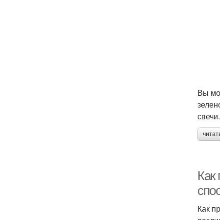
Вы мо
зелен
свечи
читат
Как 
спо
Как п