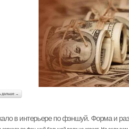
ь дальше →
кало в интерьере по фэншуй. Форма и ра
 зеркала по фен-шуй большой роли не играет. Но если ва