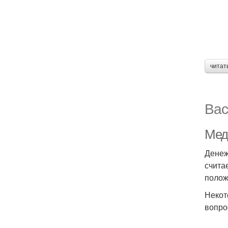
читат
Вас
Мед
Денеж
счита
полож
Некот
вопро