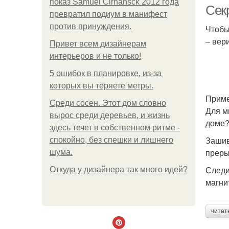
показ Samuel Cirnansck 2012 года
Секр
превратил подиум в манифест
против принуждения.
Чтобы
– вери
Привет всем дизайнерам
З
интерьеров и не только!
5 ошибок в планировке, из-за
которых вы теряете метры.
Прим
Среди сосен. Этот дом словно
Для м
вырос среди деревьев, и жизнь
доме
здесь течет в собственном ритме -
Зашив
спокойно, без спешки и лишнего
преры
шума.
Следи
Откуда у дизайнера так много идей?
магни
читат