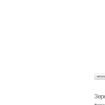
читат
Зер
Форма