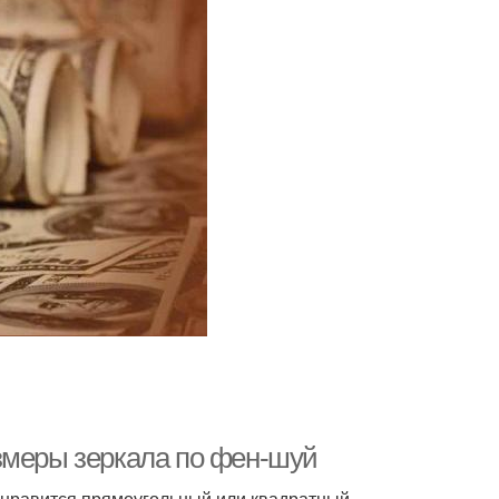
змеры зеркала по фен-шуй
м нравится прямоугольный или квадратный