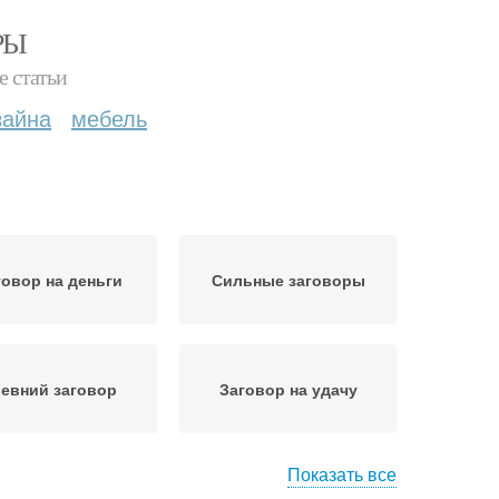
РЫ
е статьи
зайна
мебель
говор на деньги
Сильные заговоры
евний заговор
Заговор на удачу
Показать все
вор на появление
Заговор на возврат