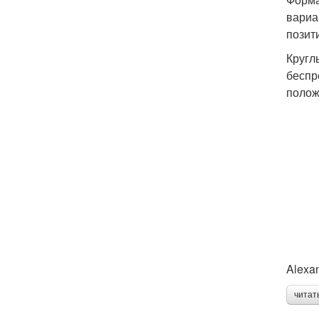
вариа
позит
Кругл
беспр
полож
Alexan
читат