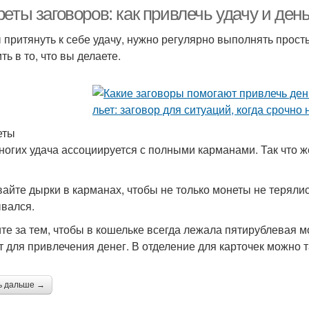
материальное
еты заговоров: как привлечь удачу и ден
благополучие
 притянуть к себе удачу, нужно регулярно выполнять прос
ть в то, что вы делаете.
аговор на должника
Удачи в дом
Спец
еты
Удача в жизнь
ногих удача ассоциируется с полными карманами. Так что ж
?
айте дырки в карманах, чтобы не только монеты не теряли
вался.
те за тем, чтобы в кошельке всегда лежала пятирублевая м
т для привлечения денег. В отделение для карточек можно 
ь дальше →