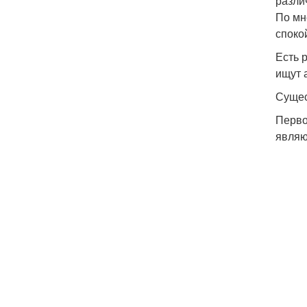
разли
По мн
споко
Есть 
ищут 
Сущес
Перво
являю