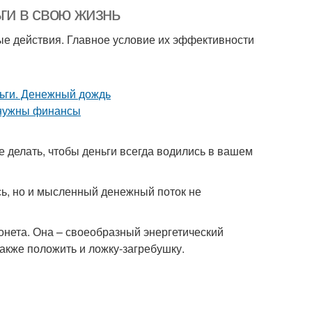
ьги в свою жизнь
тые действия. Главное условие их эффективности
Заговоры на
иальные заговоры
финансовое
благополучие
е делать, чтобы деньги всегда водились в вашем
сь, но и мысленный денежный поток не
онета. Она – своеобразный энергетический
также положить и ложку-загребушку.