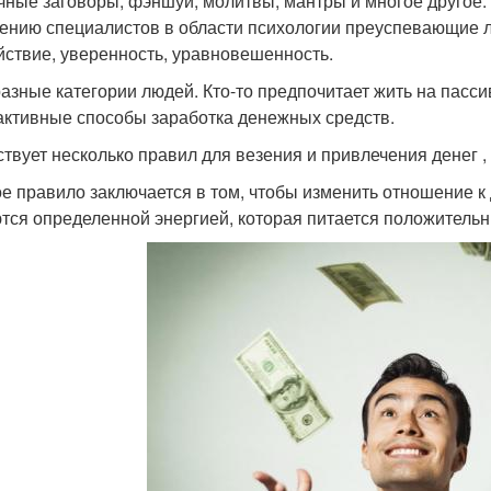
чные заговоры, фэншуй, молитвы, мантры и многое другое.
ению специалистов в области психологии преуспевающие л
йствие, уверенность, уравновешенность.
разные категории людей. Кто-то предпочитает жить на пасси
активные способы заработка денежных средств.
твует несколько правил для везения и привлечения денег ,
е правило заключается в том, чтобы изменить отношение к 
тся определенной энергией, которая питается положитель