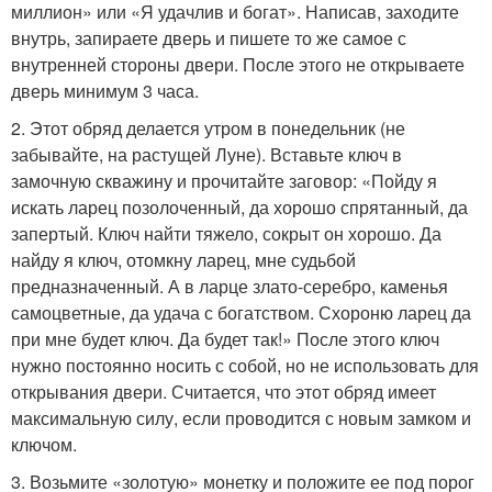
миллион» или «Я удачлив и богат». Написав, заходите
внутрь, запираете дверь и пишете то же самое с
внутренней стороны двери. После этого не открываете
дверь минимум 3 часа.
2. Этот обряд делается утром в понедельник (не
забывайте, на растущей Луне). Вставьте ключ в
замочную скважину и прочитайте заговор: «Пойду я
искать ларец позолоченный, да хорошо спрятанный, да
запертый. Ключ найти тяжело, сокрыт он хорошо. Да
найду я ключ, отомкну ларец, мне судьбой
предназначенный. А в ларце злато-серебро, каменья
самоцветные, да удача с богатством. Схороню ларец да
при мне будет ключ. Да будет так!» После этого ключ
нужно постоянно носить с собой, но не использовать для
открывания двери. Считается, что этот обряд имеет
максимальную силу, если проводится с новым замком и
ключом.
3. Возьмите «золотую» монетку и положите ее под порог