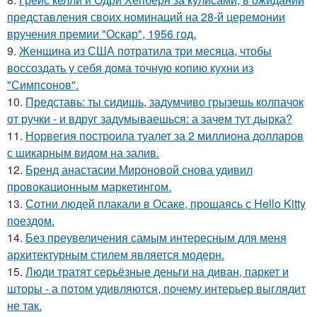
представления своих номинаций на 28-й церемонии
вручения премии "Оскар", 1956 год.
9.
Женщина из США потратила три месяца, чтобы
воссоздать у себя дома точную копию кухни из
"Симпсонов".
10.
Представь: ты сидишь, задумчиво грызешь колпачок
от ручки - и вдруг задумываешься: а зачем тут дырка?
11.
Норвегия построила туалет за 2 миллиона долларов
с шикарным видом на залив.
12.
Бренд анастасии Мироновой снова удивил
провокационным маркетингом.
13.
Сотни людей плакали в Осаке, прощаясь с Hello Kitty
поездом.
14.
Без преувеличения самым интересным для меня
архитектурным стилем является модерн.
15.
Люди тратят серьёзные деньги на диван, паркет и
шторы - а потом удивляются, почему интерьер выглядит
не так.