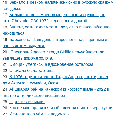
16.
Зеркало в резном наличнике - окно в русскую сказку у
вас дома.
17.
Большинство кемперов медленные и скучные, но
этот Chevrolet C30 1972 года совсем другой.
18.
Знаете, есть такие места, где уютно и расслабленно
находиться.
19.
Барселона. Наш день в Барселоне насыщенным и
очень ярким выдался.
20.
Ювелирный десерт: когда Skittles случайно стали
выглядеть дороже золота.
21.
Эмоции улеглись, а вдохновение осталось!
22.
Сначала была картина.
23.
В 1976 году архитектор Тадао Андо спроектировал
дом Адзума в сумиёси, Осака.
24.
Айшвария рай на каннском кинофестивале - 2022 в
платье от индийского дизайнера.
25.
Г. ростов великий.
26.
Как же мне нравятся изображения в интерьере кухни.
27.
И это не то, о чём вы подумали.