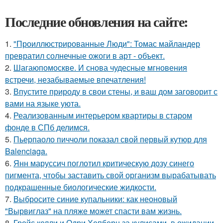
Последние обновления на сайте:
1.
"Проиллюстрированные Люди": Томас майландер
превратил солнечные ожоги в арт - объект.
2.
Шагаюпомоскве. И снова чудесные мгновения
встречи, незабываемые впечатления!
3.
Впустите природу в свои стены, и ваш дом заговорит с
вами на языке уюта.
4.
Реализованным интерьером квартиры в старом
фонде в СПб делимся.
5.
Пьерпаоло пиччоли показал свой первый кутюр для
Balenciaga.
6.
Янн маруссич поглотил критическую дозу синего
пигмента, чтобы заставить свой организм вырабатывать
подкрашенные биологические жидкости.
7.
Выбросите синие купальники: как неоновый
"Вырвиглаз" на пляже может спасти вам жизнь.
8.
Грейс келли и Одри Хепберн за кулисами, в ожидании