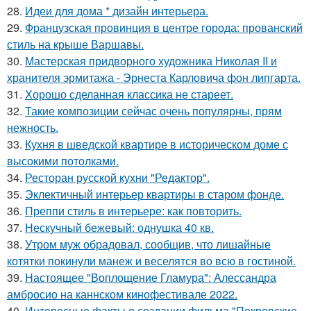
28.
Идеи для дома * дизайн интерьера.
29.
Французская провинция в центре города: прованский
стиль на крыше Варшавы.
30.
Мастерская придворного художника Николая II и
хранителя эрмитажа - Эрнеста Карловича фон липгарта.
31.
Хорошо сделанная классика не стареет.
32.
Такие композиции сейчас очень популярны, прям
нежность.
33.
Кухня в шведской квартире в историческом доме с
высокими потолками.
34.
Ресторан русской кухни "Редактор".
35.
Эклектичный интерьер квартиры в старом фонде.
36.
Преппи стиль в интерьере: как повторить.
37.
Нескучный бежевый: однушка 40 кв.
38.
Утром муж обрадовал, сообщив, что лишайные
котятки покинули манеж и веселятся во всю в гостиной.
39.
Настоящее "Воплощение Гламура": Алессандра
амбросио на каннском кинофестивале 2022.
40.
Интересные факты о создании фильма "Покровские