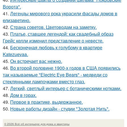
Ворота".
41.
Легенды мирового рока украсили фасады домов в
елизаветино.
42.
Страна советов. Цветоводам на заметку.
43.
Платье, ставшее легендой: как свадебный образ
Грейс келли изменил представление о невесте.
44.
Бесконечная любовь к голубому в квартире
Katezuevaa.
45.
Он встречает вас нежно.
46.
Во второй половине 1900-х годов в США появились
так называемые "Electric Eye Bears" - медведи со
стеклянными лампочками вместо глаз.
47.
Легкий, светлый интерьер с ботаническими нотками.
48.
Дом в горах.
49.
Первое в практике, выдержанное.
50.
Новые работы дизайн - студии "Золотая Нить".
© 2026 Всё об интерьере для дома и квартиры