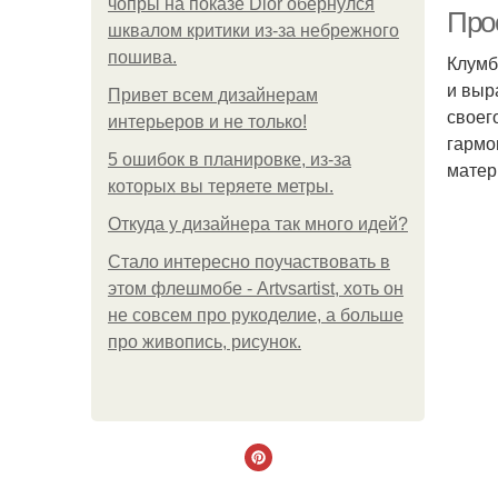
чопры на показе Dior обернулся
Про
шквалом критики из-за небрежного
пошива.
Клумб
и выр
Привет всем дизайнерам
своег
интерьеров и не только!
гармо
5 ошибок в планировке, из-за
матер
которых вы теряете метры.
Откуда у дизайнера так много идей?
Стало интересно поучаствовать в
этом флешмобе - Artvsartist, хоть он
не совсем про рукоделие, а больше
про живопись, рисунок.