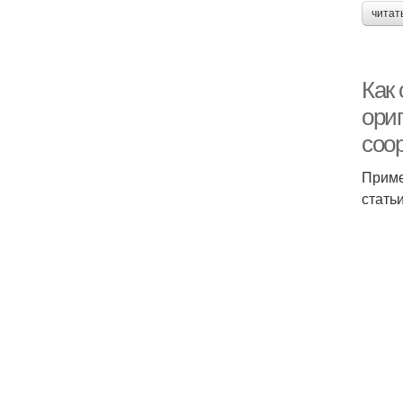
читат
Как
ори
соо
Приме
стать