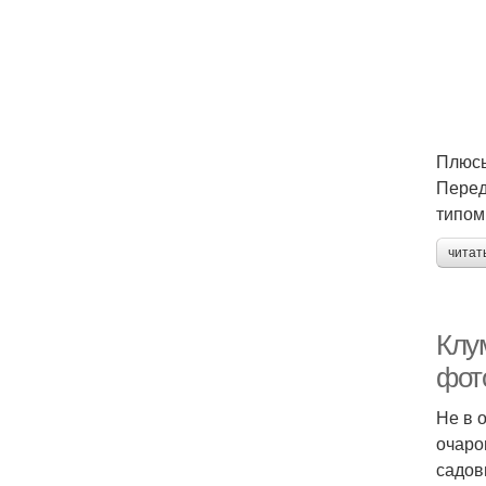
Плюсы
Перед
типом
читат
Клу
фот
Не в 
очаро
садов