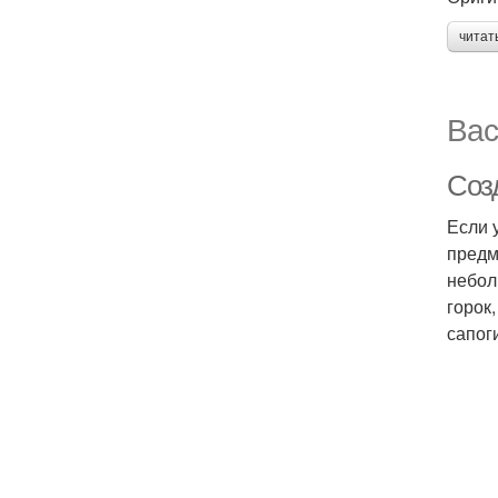
читат
Вас
Созд
Если 
предм
небол
горок
сапог