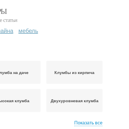
РЫ
е статьи
зайна
мебель
лумба на даче
Клумбы из кирпича
ысокая клумба
Двухуровневая клумба
Показать все