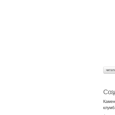
читат
Соз
Камен
клумб