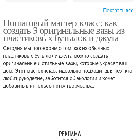
Показать все
Пошаговый мастер-класс: как
Бутылка перед
Пластиковая бутылка
создать 3 оригинальные вазы из
обмоткой
пластиковых бутылок и джута
Сегодня мы поговорим о том, как из обычных
Вазочка из пластиковой
пластиковых бутылок и джута можно создать
Ваза из бутылки
бутылки
оригинальные и стильные вазы, которые украсят ваш
дом. Этот мастер-класс идеально подходит для тех, кто
любит рукоделие, заботится об экологии и хочет
добавить в интерьер нотку творчества.
Вазочки из пластиковой
Бутылки для
бутылки
настольной вилки
Бутылки для
Бутылки для цветов
настольной лампы