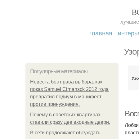
В
лучшие 
главная
интерь
Узо
Популярные материалы
Уз
Невеста без права выбора: как
показ Samuel Cirnansck 2012 года
превратил подиум в манифест
против принуждения.
Вос
Почему в советских квартирах
ставили сразу две входные двери.
Лобзи
пласт
В сети продолжают обсуждать