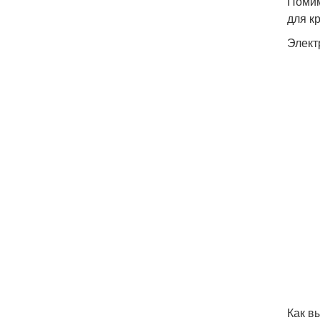
Помим
для к
Элект
Как в