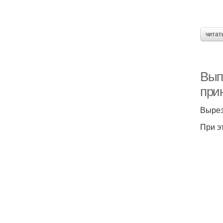
читат
Вып
при
Вырез
При э