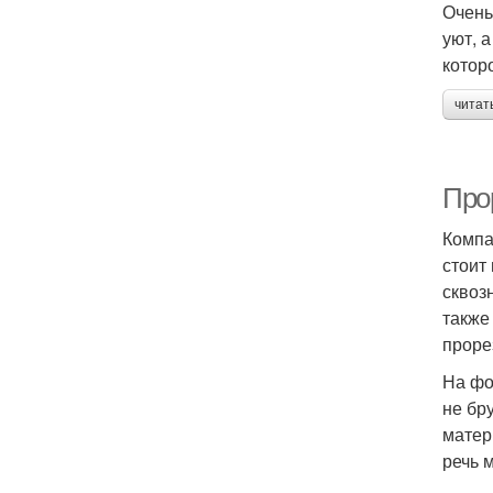
Очень
уют, 
котор
читат
Про
Компа
стоит
сквоз
также
проре
На фо
не бр
матер
речь м