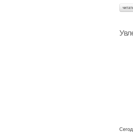
читат
Увл
Сегод