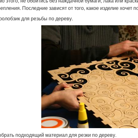
о этого, не обойтись без наждачной бумаги, лака или крас
репления. Последние зависят от того, какое изделие хочет п
ролобзик для резьбы по дереву.
ыбрать подходящий материал для резки по дереву.