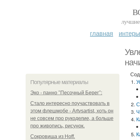
В
лучшие 
главная
интерь
Увл
нач
Сод
У
Популярные материалы
Эко - панно "Песочный Берег":
Стало интересно поучаствовать в
С
этом флешмобе - Artvsartist, хоть он
Ч
не совсем про рукоделие, а больше
К
про живопись, рисунок.
К
Сокровища из Hoff.