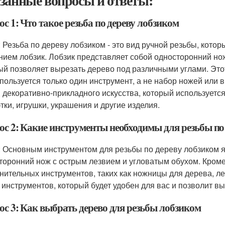
занные вопросы и ответы:
с 1: Что такое резьба по дереву лобзиком
: Резьба по дереву лобзиком - это вид ручной резьбы, кото
нием лобзик. Лобзик представляет собой односторонний но
ый позволяет вырезать дерево под различными углами. Этот
спользуется только один инструмент, а не набор ножей или
 декоративно-прикладного искусства, который используется
этки, игрушки, украшения и другие изделия.
ос 2: Какие инструменты необходимы для резьбы по
: Основным инструментом для резьбы по дереву лобзиком я
торонний нож с острым лезвием и угловатым обухом. Кроме
нительных инструментов, таких как ножницы для дерева, ле
 инструментов, который будет удобен для вас и позволит в
ос 3: Как выбрать дерево для резьбы лобзиком