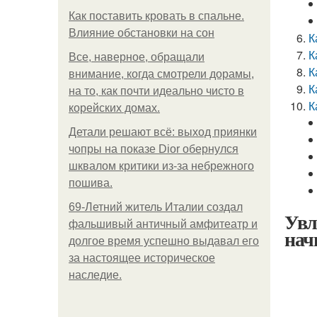
Как поставить кровать в спальне.
Влияние обстановки на сон
К
К
Все, наверное, обращали
К
внимание, когда смотрели дорамы,
К
на то, как почти идеально чисто в
К
корейских домах.
Детали решают всё: выход приянки
чопры на показе Dior обернулся
шквалом критики из-за небрежного
пошива.
69-Летний житель Италии создал
Увл
фальшивый античный амфитеатр и
нач
долгое время успешно выдавал его
за настоящее историческое
наследие.