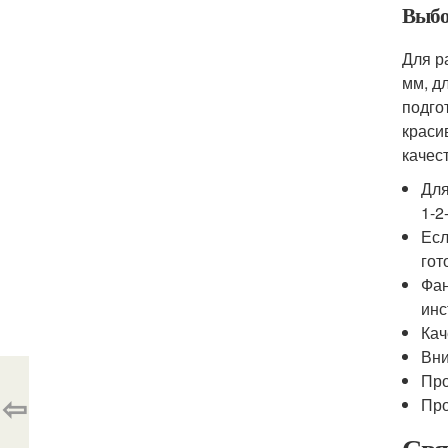
Выбо
Для р
мм, д
подго
краси
качес
Для
1-2
Есл
гот
Фан
инс
Кач
Вни
Про
⇦
Про