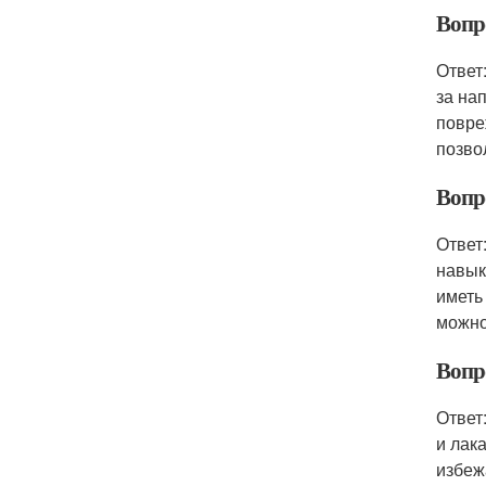
Вопр
Ответ
за на
повре
позво
Вопр
Ответ
навык
иметь
можно
Вопро
Ответ
и лак
избеж