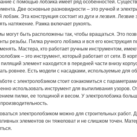
ание с помощью лобзика имеет ряд особенностей. Существ
умента. Две основные разновидности – это ручной и элект
й лобзик. Эта конструкция состоит из дуги и лезвия. Лезви
ять натяжение. Рамка включает рукоять.
ы могут быть расположены так, чтобы вращаться. Это позв
нты резьбы. Пилка ручного лобзика и вся его конструкция 
 менять. Мастера, кто работает ручным инструментом, имею
ролобзик – это инструмент, который работает от сети. В ко
, пилящий элемент находится в передней части внизу корпус
ать ровнее. Есть модели с насадками, используемые для о
аботе с электролобзиком стоит ознакомиться с параметрами
менно использовать инструмент для выпиливания узоров. От
ением пилки, ее толщиной и весом. У электролобзика больш
производительность.
оваться электролобзиком можно для строительных работ. Д
ативных элементов он тяжеловат и не слишком точен. Матер
иться.