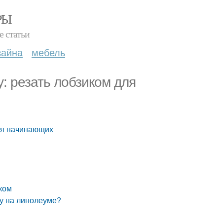
РЫ
е статьи
зайна
мебель
: резать лобзиком для
для начинающих
ком
у на линолеуме?