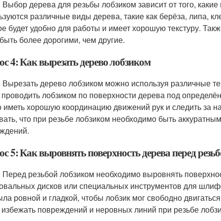
: Выбор дерева для резьбы лобзиком зависит от того, какие
ьзуются различные виды дерева, такие как берёза, липа, кл
ое будет удобно для работы и имеет хорошую текстуру. Так
 быть более дорогими, чем другие.
ос 4: Как вырезать дерево лобзиком
: Вырезать дерево лобзиком можно используя различные тех
 проводить лобзиком по поверхности дерева под определён
 иметь хорошую координацию движений рук и следить за н
вать, что при резьбе лобзиком необходимо быть аккуратны
ждений.
ос 5: Как выровнять поверхность дерева перед резь
: Перед резьбой лобзиком необходимо выровнять поверхно
вальных дисков или специальных инструментов для шлифо
ыла ровной и гладкой, чтобы лобзик мог свободно двигатьс
 избежать повреждений и неровных линий при резьбе лобз