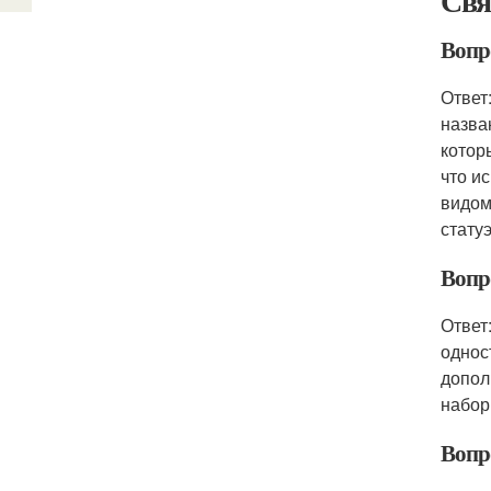
Свя
Вопро
Ответ
назва
котор
что и
видом
стату
Вопр
Ответ
однос
допол
набор
Вопр