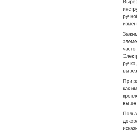
Вырез
инстр
ручно
измен
Зажим
элеме
часто
Элект
ручка
вырез
При р
как и
крепл
выше 
Польз
декор
исказ