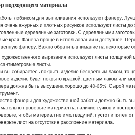
р подходящего материала
аботы лобзиком для выпиливания используют фанеру. Лучш
ля очень ажурных и плотных рисунков используют листы до
товленные деревянные заготовки. С деревянными заготовка
вые края. Фанера проще в использовании и доступнее. Перед
твенную фанеру. Важно обратить внимание на некоторые о
 художественного вырезания используют листы толщиной 
-сантиметровые листы.
и вы собираетесь покрыть изделие бесцветным лаком, то 
овое изделие будет покрыто краской, цветным лаком или мо
ера должна быть высушена хорошо до 40-65%. Сырой матери
трумент.
ество фанеры для художественной работы должно быть выс
мательно проверьте материал на наличие сучков и посторо
верьте, чтобы материал не имел вздутий, пустот и пятен от
верьте лист на отсутствие расслоение материала.