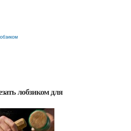
лобзиком
м
езать лобзиком для