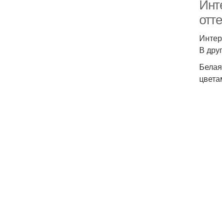
Инт
отт
Интер
В дру
Белая
цвета