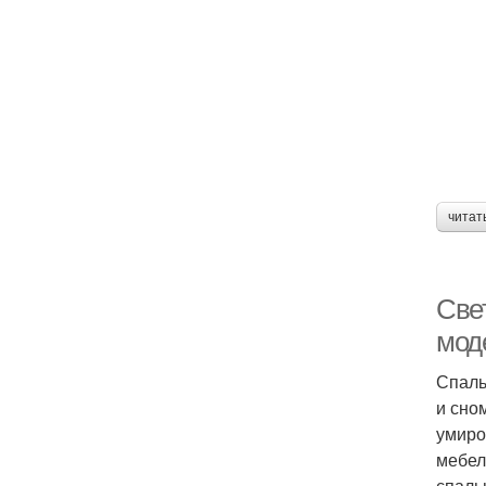
читат
Све
мод
Спаль
и сно
умиро
мебел
спаль