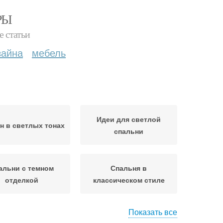
РЫ
е статьи
зайна
мебель
Идеи для светлой
н в светлых тонах
спальни
альни с темном
Спальня в
отделкой
классическом стиле
Показать все
ня в современном
Спальни в современном