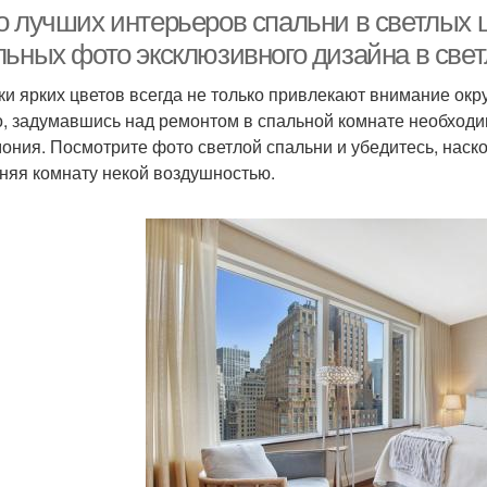
спальне
о лучших интерьеров спальни в светлых 
льных фото эксклюзивного дизайна в свет
ки ярких цветов всегда не только привлекают внимание окр
Тона со светлой
Спальня в пудровых
С
о, задумавшись над ремонтом в спальной комнате необходим
мебелью
тонах
мония. Посмотрите фото светлой спальни и убедитесь, наск
няя комнату некой воздушностью.
Спальня с темной
Сп
Тона в интерьере
кроватью
Тона с яркими
Спальни со светлой
С
акцентами
мебелью
Мебель в спальню
Обои в спальню
ми