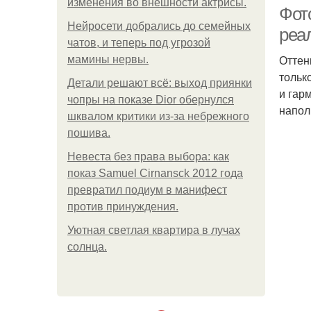
изменения во внешности актрисы.
Фот
Нейросети добрались до семейных
реа
чатов, и теперь под угрозой
Оттен
мамины нервы.
тольк
Детали решают всё: выход приянки
и гар
чопры на показе Dior обернулся
напол
шквалом критики из-за небрежного
пошива.
Невеста без права выбора: как
показ Samuel Cirnansck 2012 года
превратил подиум в манифест
против принуждения.
Уютная светлая квартира в лучах
солнца.