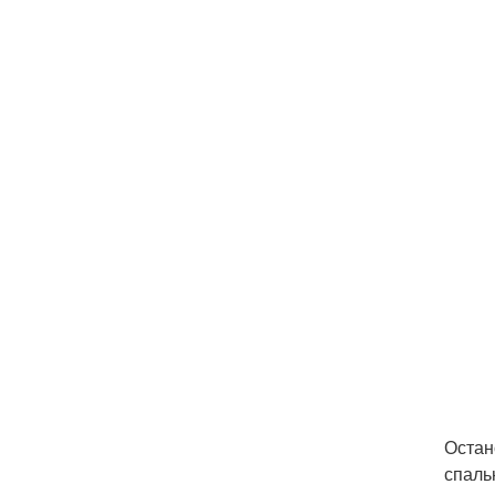
Остан
спаль