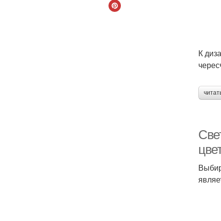
К диз
черес
читат
Све
цве
Выбир
являе