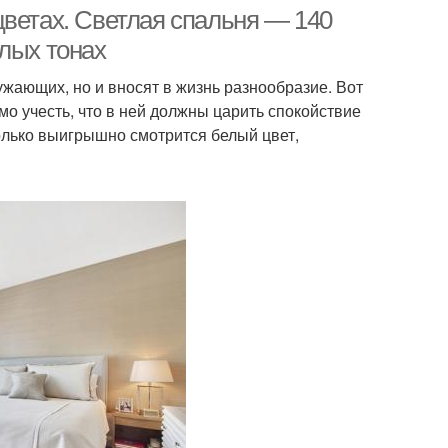
стиле
стиле
цветах. Светлая спальня — 140
лых тонах
ужающих, но и вносят в жизнь разнообразие. Вот
пальня в стиле
Светлые тона
о учесть, что в ней должны царить спокойствие
олько выигрышно смотрится белый цвет,
альня с темной
Лофт в светлых тонах
мебелью
ветлая мебель
Мебели в спальню
Мебель в
нималистичной
спальне