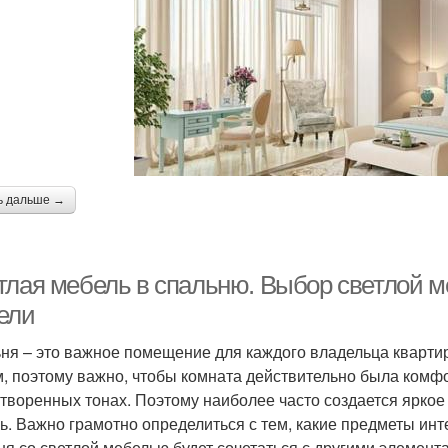
ь дальше →
тлая мебель в спальню. Выбор светлой ме
ели
ня – это важное помещение для каждого владельца кварти
м, поэтому важно, чтобы комната действительно была комф
творенных тонах. Поэтому наиболее часто создается яркое
ь. Важно грамотно определиться с тем, какие предметы инт
ня со светлой мебелью будет сочетаться с другими элемент