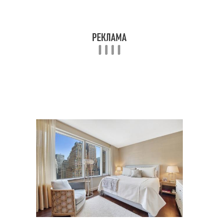
Тона со светлой
Спальня в светлых
мебелью
тонах
Спальня в стиле