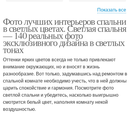
Показать все
Фото лучших интерьеров спальни
Спальни в светлых
Тона с темной мебелью
в светлых цветах. Светлая спальня
тонах
— 140 реальных фото
эксклюзивного дизайна в светлых
тонах
Спальни с темном
Спальня в
отделкой
классическом стиле
Оттенки ярких цветов всегда не только привлекают
внимание окружающих, но и вносят в жизнь
разнообразие. Вот только, задумавшись над ремонтом в
спальной комнате необходимо учесть, что в ней должны
Стиль в светлой
Стиль в светлых тонах
царить спокойствие и гармония. Посмотрите фото
спальне
светлой спальни и убедитесь, насколько выигрышно
смотрится белый цвет, наполняя комнату некой
воздушностью.
Спальня в современном
Спальни в современном
стиле
стиле