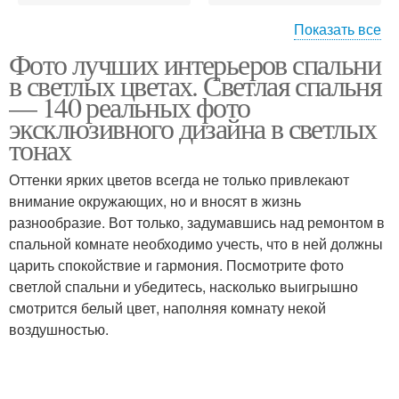
Показать все
Фото лучших интерьеров спальни
Спальни в светлых
Спальни с темном
в светлых цветах. Светлая спальня
тонах
отделкой
— 140 реальных фото
эксклюзивного дизайна в светлых
тонах
Спальня в
Стиль в светлых тонах
классическом стиле
Оттенки ярких цветов всегда не только привлекают
внимание окружающих, но и вносят в жизнь
разнообразие. Вот только, задумавшись над ремонтом в
спальной комнате необходимо учесть, что в ней должны
Стиль в светлой
Спальня в современном
царить спокойствие и гармония. Посмотрите фото
спальне
стиле
светлой спальни и убедитесь, насколько выигрышно
смотрится белый цвет, наполняя комнату некой
воздушностью.
Спальни в современном
Тона со светлой
стиле
мебелью