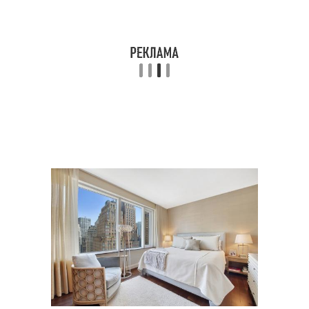
Спальня в пудровых
Спальня в светлых
тонах
тонах
Спальня в стиле
Светлые тона
Спальня с темной
Спальня с темной
кроватью
мебелью
Лофт в светлых тонах
Мебель для спальни