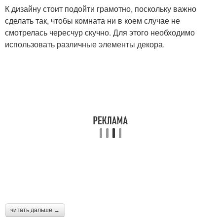
К дизайну стоит подойти грамотно, поскольку важно
Спальни в кремовом
сделать так, чтобы комната ни в коем случае не
Кремовая спальня
цвете
смотрелась чересчур скучно. Для этого необходимо
использовать различные элементы декора.
Мебель в
Обои для светлой
минималистичной
спальни
спальне
читать дальше →