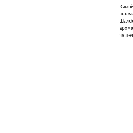
Зимой
веточ
Шалфе
арома
чашеч