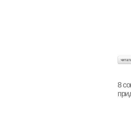
читат
8 со
прид