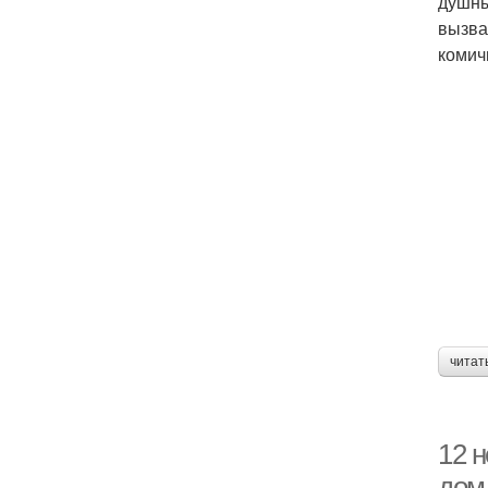
душны
вызва
комич
читат
12 н
дом