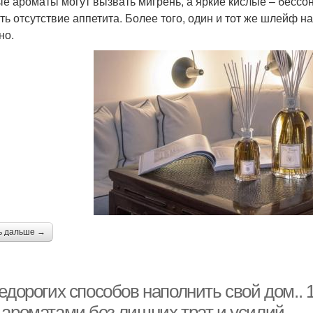
е ароматы могут вызвать мигрень, а яркие кислые – бессо
ть отсутствие аппетита. Более того, один и тот же шлейф н
но.
ь дальше →
едорогих способов наполнить свой дом..
 ароматами без лишних трат и усилий