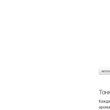
читат
Тонк
Кажда
арома