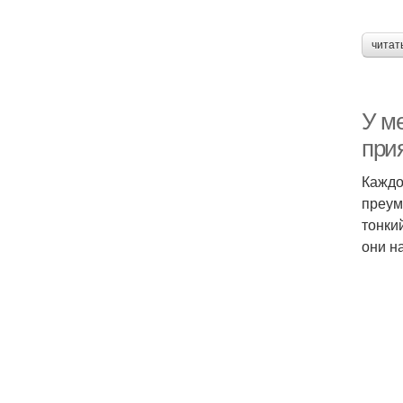
читат
У ме
при
Каждо
преум
тонки
они н