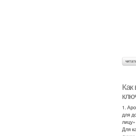
читат
Как
клю
1. Ар
для д
лицу»
Для к