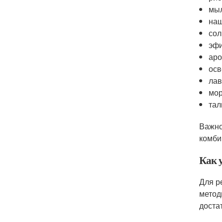
мыл
наш
сол
эфи
аро
осв
лав
мор
тал
Важно
комби
Как 
Для р
метод
доста