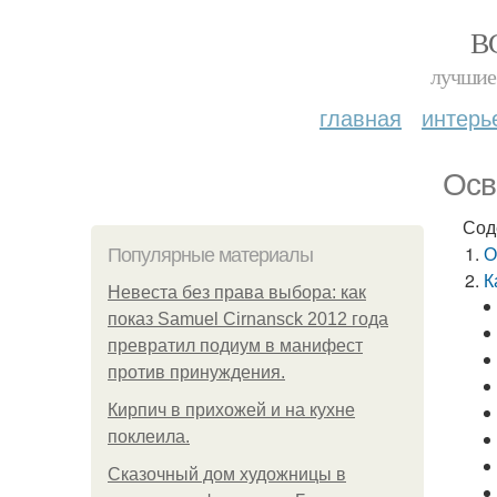
В
лучшие 
главная
интерь
Осв
Сод
О
Популярные материалы
К
Невеста без права выбора: как
показ Samuel Cirnansck 2012 года
превратил подиум в манифест
против принуждения.
Кирпич в прихожей и на кухне
поклеила.
Сказочный дом художницы в