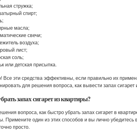
ьная стружка;
атырный спирт;
ь;
рные масла;
матические свечи;
ежитель воздуха;
ровый лист;
ская соль;
ьк или детская присыпка.
! Все эти средства эффективны, если правильно их применят
нировать для решения вопроса, как вывести запах сигарет 
убрать запах сигарет из квартиры?
ешения вопроса, как быстро убрать запах сигарет в кварти
ы. Примените один из этих способов и вы лично убедитесь 
точно просто.