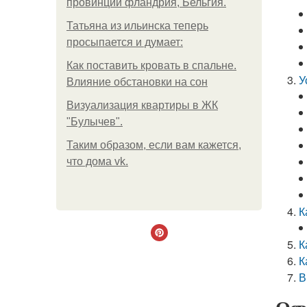
провинции фландрия, Бельгия.
Татьяна из ильинска теперь
просыпается и думает:
Как поставить кровать в спальне.
У
Влияние обстановки на сон
Визуализация квартиры в ЖК
"Булычев".
Таким образом, если вам кажется,
что дома vk.
К
К
К
В