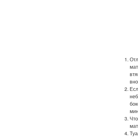
Отл
мат
втя
вно
Есл
неб
бок
мин
Что
мат
Туа