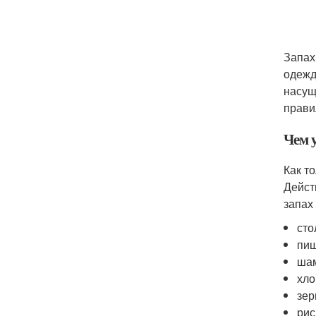
Запах
одежд
насущ
прави
Чем у
Как т
Дейст
запах
сто
пищ
шам
хло
зер
рис