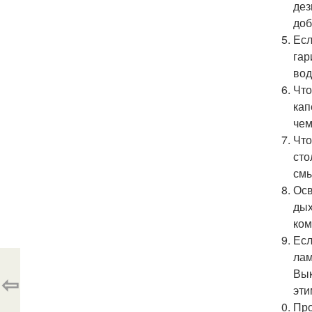
дез
доб
Есл
гар
вод
Что
кап
чем
Что
сто
смы
Осв
дых
ком
Есл
лам
Вык
⇦
эти
Про