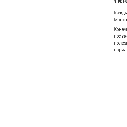
Осв
Кажды
Много
Конеч
похва
полез
вариа