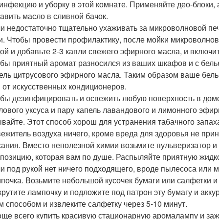
инфекцию и уборку в этой комнате. Применяйте део-блоки
авить масло в сливной бачок.
и недостаточно тщательно ухаживать за микроволновой печ
и. Чтобы провести профилактику, после мойки микроволнов
ой и добавьте 2-3 капли свежего эфирного масла, и включит
бы приятный аромат разносился из ваших шкафов и с бель
ель цитрусового эфирного масла. Таким образом ваше белье
 от искусственных кондиционеров.
бы дезинфицировать и освежить любую поверхность в доме
лового уксуса и пару капель лавандового и лимонного эфир
вайте. Этот способ хорош для устранения табачного запаха
ежитель воздуха ничего, кроме вреда для здоровья не прин
ания. Вместо неполезной химии возьмите пульверизатор и 
позицию, которая вам по душе. Распыляйте приятную жидк
и под рукой нет ничего подходящего, вроде пылесоса или 
почка. Возьмите небольшой кусочек бумаги или салфетки 
рутите лампочку и подложите под патрон эту бумагу и аккур
м способом и извлеките салфетку через 5-10 минут.
ще всего купить красивую стационарную аромалампу и зажи