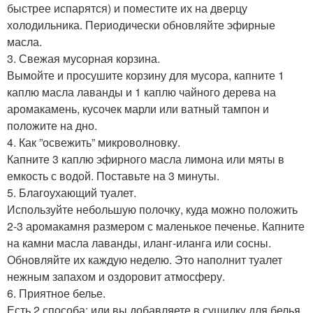
быстрее испарятся) и поместите их на дверцу
холодильника. Периодически обновляйте эфирные
масла.
3. Свежая мусорная корзина.
Вымойте и просушите корзину для мусора, капните 1
каплю масла лаванды и 1 каплю чайного дерева на
аромакамень, кусочек марли или ватный тампон и
положите на дно.
4. Как ”освежить” микроволновку.
Капните 3 каплю эфирного масла лимона или мяты в
емкость с водой. Поставьте на 3 минуты.
5. Благоухающий туалет.
Используйте небольшую полочку, куда можно положить
2-3 аромакамня размером с маленькое печенье. Капните
на камни масла лаванды, иланг-иланга или сосны.
Обновляйте их каждую неделю. Это наполнит туалет
нежным запахом и оздоровит атмосферу.
6. Приятное белье.
Есть 2 способа: или вы добавляете в сушилку для белья