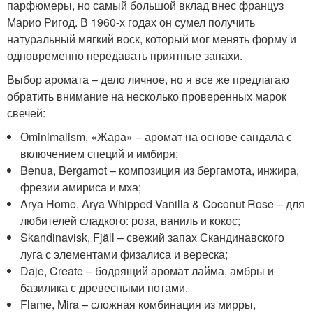
парфюмеры, но самый большой вклад внес француз
Марио Ригод. В 1960-х годах он сумел получить
натуральный мягкий воск, который мог менять форму и
одновременно передавать приятные запахи.
Выбор аромата – дело личное, но я все же предлагаю
обратить внимание на несколько проверенных марок
свечей:
Оminimalism, «Жара» – аромат на основе сандала с
включением специй и имбиря;
Benua, Bergamot – композиция из бергамота, инжира,
фрезии амириса и мха;
Arya Home, Arya Whipped Vanilla & Coconut Rose – для
любителей сладкого: роза, ваниль и кокос;
Skandinavisk, Fjäll – свежий запах Скандинавского
луга с элементами физалиса и вереска;
Daje, Create – бодрящий аромат лайма, амбры и
базилика с древесными нотами.
Flame, Mira – сложная комбинация из мирры,