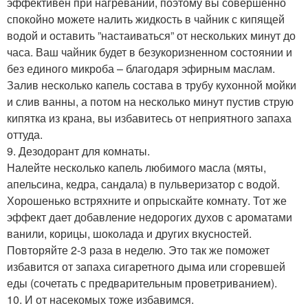
эффективен при нагревании, поэтому вы совершенно
спокойно можете налить жидкость в чайник с кипящей
водой и оставить ”настаиваться” от нескольких минут до
часа. Ваш чайник будет в безукоризненном состоянии и
без единого микроба – благодаря эфирным маслам.
Залив несколько капель состава в трубу кухонной мойки
и слив ванны, а потом на несколько минут пустив струю
кипятка из крана, вы избавитесь от неприятного запаха
оттуда.
9. Дезодорант для комнаты.
Налейте несколько капель любимого масла (мяты,
апельсина, кедра, сандала) в пульверизатор с водой.
Хорошенько встряхните и опрыскайте комнату. Тот же
эффект дает добавление недорогих духов с ароматами
ванили, корицы, шоколада и других вкусностей.
Повторяйте 2-3 раза в неделю. Это так же поможет
избавится от запаха сигаретного дыма или сгоревшей
еды (сочетать с предварительным проветриванием).
10. И от насекомых тоже избавимся.