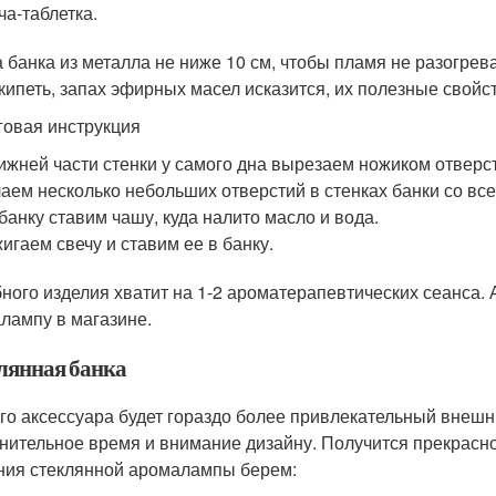
ча-таблетка.
 банка из металла не ниже 10 см, чтобы пламя не разогрев
 кипеть, запах эфирных масел исказится, их полезные свойст
овая инструкция
ижней части стенки у самого дна вырезаем ножиком отверсти
аем несколько небольших отверстий в стенках банки со все
банку ставим чашу, куда налито масло и вода.
игаем свечу и ставим ее в банку.
ного изделия хватит на 1-2 ароматерапевтических сеанса. 
лампу в магазине.
лянная банка
ого аксессуара будет гораздо более привлекательный внешн
нительное время и внимание дизайну. Получится прекрасн
ния стеклянной аромалампы берем: