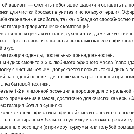
гой вариант — слепить небольшие шарики и оставить на н
ики для чистки бросают в унитаз и используют ершик. Эф
ибактериальные свойства, так как обладают способностью 
матизация флористических композиций.
усственным цветам из ткани, сухоцветам, даже искусстве
мат. Просто нанесите на ветки несколько капелек эфирного
й вкус.
матизация одежды, постельных принадлежностей.
ный диск смочите 2-3 к. любимого эфирного масла (лаванда
полку с чистым бельем. Допускается вложить такой диск в 
ей на водной основе, где эти же масла растворены при по
стка бытовой техники.
авьте 1-2 к. лимонной эссенции в порошок для стиральной
ого применения в месяц достаточно для очистки камеры (б
матизация белья в сушилке.
колько капель эфира или эфирной смеси нанесите на носово
сте с выстиранным бельем в сушилку и включите режим суш
ашенные эссенции (к примеру, куркумы или голубой ромашк
тка ковров.