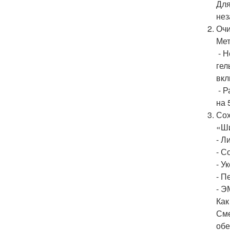
Для
нез
Очи
Мет
- Н
гел
вкл
- Р
на 
Сох
«Ши
- Л
- С
- У
- П
- Э
Как
Сме
обе