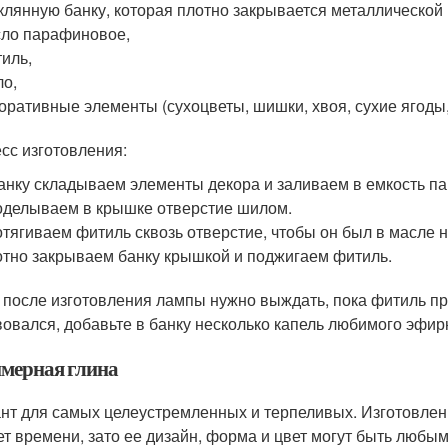
клянную банку, которая плотно закрывается металлической
ло парафиновое,
иль,
о,
оративные элементы (сухоцветы, шишки, хвоя, сухие ягоды, л
сс изготовления:
анку складываем элементы декора и заливаем в емкость п
делываем в крышке отверстие шилом.
тягиваем фитиль сквозь отверстие, чтобы он был в масле на
тно закрываем банку крышкой и поджигаем фитиль.
 после изготовления лампы нужно выждать, пока фитиль п
вовался, добавьте в банку несколько капель любимого эфир
мерная глина
нт для самых целеустремленных и терпеливых. Изготовле
ет времени, зато ее дизайн, форма и цвет могут быть любым