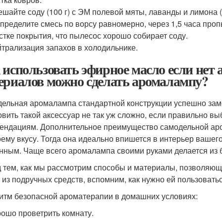
шайте соду (100 г) с ЭМ полевой мяты, лаванды и лимона (в
пределите смесь по ворсу равномерно, через 1,5 часа про
стке покрытия, что пылесос хорошо собирает соду.
трализация запахов в холодильнике.
 использовать эфирное масло если нет
ериалов можно сделать аромалампу?
ельная аромалампа стандартной конструкции успешно зам
овить такой аксессуар не так уж сложно, если правильно в
ендациям. Дополнительное преимущество самодельной аром
оему вкусу. Тогда она идеально впишется в интерьер вашего
нным. Чаще всего аромалампа своими руками делается из ба
 тем, как мы рассмотрим способы и материалы, позволяющ
 из подручных средств, вспомним, как нужно ей пользоватьс
итм безопасной ароматерапии в домашних условиях:
ошо проветрить комнату.