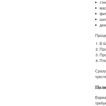
сте
мас
фит
шил
дек
Проце
В б
Про
Про
Пло
Сразу
чувст
Поли
Вариа
требу