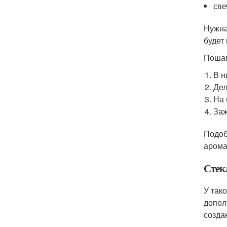
све
Нужна
будет
Пошаг
В н
Дел
На 
Заж
Подоб
арома
Стек
У так
допол
созда