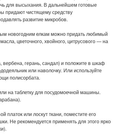
очь для высыхания. В дальнейшем готовые
иры придают чистящему средству
подавлять развитие микробов.
нным новогодним елкам можно придать любимый
 масла, цветочного, хвойного, цитрусового — на
, вербена, герань, сандал) и положите в шкаф
пододеяльник или наволочку. Или используйте
мощи полисорбата.
 или на таблетку для посудомоечной машины.
арабана).
й платок или лоскут ткани, поместите его
ки. Не рекомендуется применять для этого ярко
и).