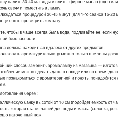
ашу налить 30-40 мл воды и влить эфирное масло (одно или с
ечь свечу и поместить в лампу.
лаждаться процедурой 20-45 минут (для 1-го сеанса 15-20 м
онце опять проветрить комнату.
те, чтобы в чаше всегда была вода, подливайте ее, если н
ной безопасности :
па должна находиться вдалеке от других предметов.
ользовать аромакурительницу можно только вне зоны дося
ейший способ заменить аромалампу из магазина — изготови
особление можно сделать даже в походе или во время долг
ые познакомиться с ароматерапией и понять, понадобится
ем.
зготовления берем:
аллическую банку высотой от 10 см (подойдет емкость от чая
ость, которая станет чашей для воды и масла (солонка, розе
ошо наточенный нож,