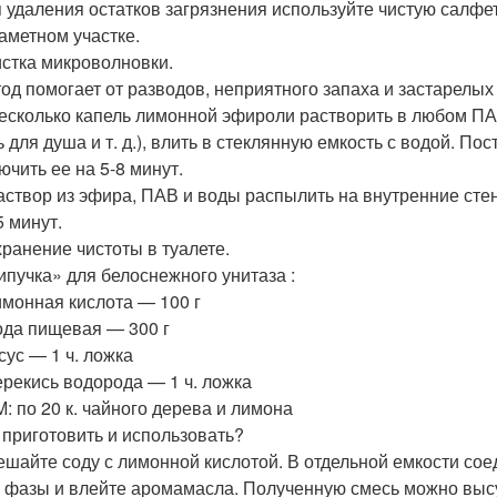
 удаления остатков загрязнения используйте чистую салфе
аметном участке.
стка микроволновки.
од помогает от разводов, неприятного запаха и застарелых
есколько капель лимонной эфироли растворить в любом ПА
ь для душа и т. д.), влить в стеклянную емкость с водой. П
ючить ее на 5-8 минут.
аствор из эфира, ПАВ и воды распылить на внутренние сте
5 минут.
ранение чистоты в туалете.
пучка» для белоснежного унитаза :
имонная кислота — 100 г
ода пищевая — 300 г
ксус — 1 ч. ложка
ерекись водорода — 1 ч. ложка
М: по 20 к. чайного дерева и лимона
 приготовить и использовать?
шайте соду с лимонной кислотой. В отдельной емкости сое
 фазы и влейте аромамасла. Полученную смесь можно высу