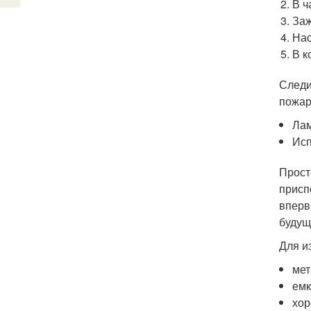
В ч
Заж
Нас
В к
Следи
пожар
Лам
Исп
Прост
присп
вперв
будущ
Для и
мет
емк
хор