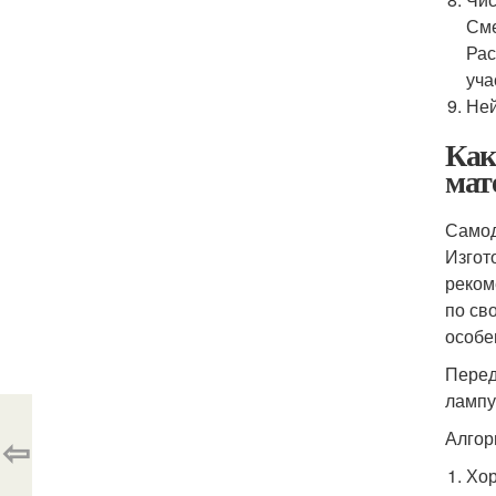
Сме
Рас
уча
Ней
Как
мат
Самод
Изгот
реком
по св
особе
Перед
лампу
Алгор
⇦
Хор