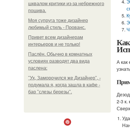
Э
шквалом критики из-за небрежного
с
пошива.
К
Моя супруга тоже дизайнер
Э
любимый стиль - Прованс.
Ч
Привет всем дизайнерам
Как
интерьеров и не только!
Исп
Паслён. Обычно в комнатных
условиях разводят два вида
А как
паслена:
узнат
"Ух, Заморочился же Дизайнер", -
Прим
подумала я, когда зашла в кафе -
бар "слезы березы".
Дезод
2-3 к
Сверх
Уда
Нан