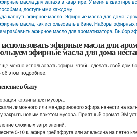
фирные масла для запаха в квартире. У меня в квартире в
пособами, доступными каждому
уда капнуть эфирное масло. Эфирные масла для дома: аро
фирные масла, как использовать в бане. Наборы эфирных 
ем разбавить эфирное масло для ароматизатора. Выбор э
 использовать эфирные масла для аро
ользуем эфирные масла для дома нест
 еще можно использовать эфиры, чтобы сделать свой дом 
ь об этом подробнее.
енение в быту
орация корзины для мусора.
. капли лимонного или мандаринового эфира нанести на ватн
у закрыть новым пакетом мусора. Приятный аромат ЭМ уст
ление сложных загрязнений.
есите 5-10 к. эфира грейпфрута или апельсина на пятно клея