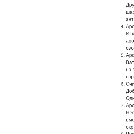
Дру
шар
ант
Аро
Иск
аро
сво
Аро
Ват
на 
спр
Очи
Доб
Одн
Аро
Нес
вме
окр
Чис