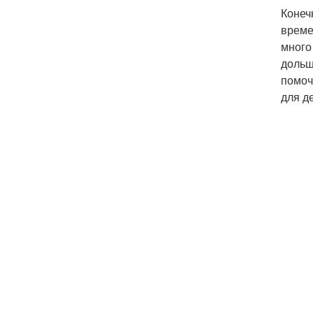
Конеч
време
много
дольш
помоч
для д