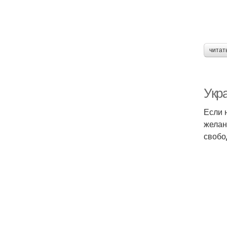
читат
Укр
Если 
желан
свобо