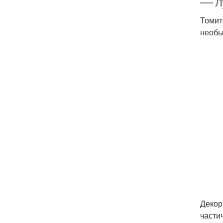
— л
Томит
необы
Декор
части