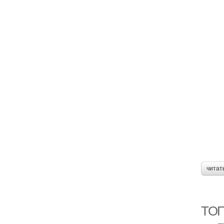
читат
ТОП