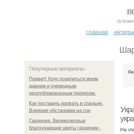
В
лучшие 
главная
интерь
Шар
Популярные материалы
Ок
Привет! Хочу поделиться моим
давним и очередным
неопубликованным проектом.
Как поставить кровать в спальне.
Укр
Влияние обстановки на сон
укр
Гардения. Великолепные
благоухающие цветы гардении -
На чт