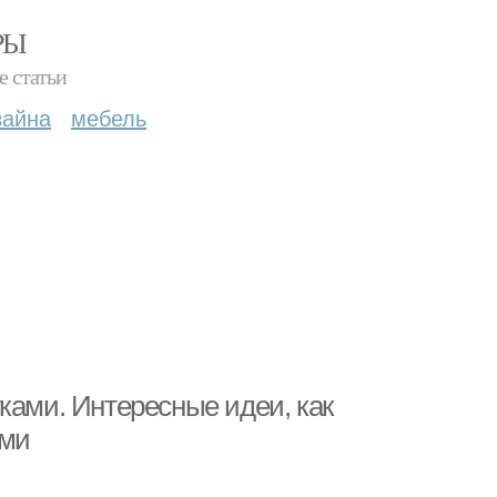
РЫ
е статьи
зайна
мебель
ками. Интересные идеи, как
ами