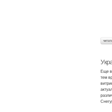
читат
Укр
Еще в
тем в
витри
актуа
разли
Снегу