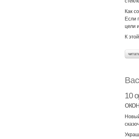
стекл
Как с
Если 
цели 
К этой
читат
Вас
10 
окон
Новый
сказо
Украш