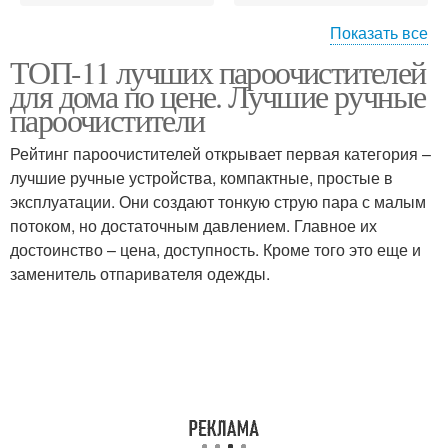
Показать все
ТОП-11 лучших пароочистителей
Пароочиститель для
Пароочиститель от
для дома по цене. Лучшие ручные
плитки
плесени
пароочистители
Рейтинг пароочистителей открывает первая категория –
Пароочиститель для
Пароочистители для
лучшие ручные устройства, компактные, простые в
окон
окон
эксплуатации. Они создают тонкую струю пара с малым
потоком, но достаточным давлением. Главное их
достоинство – цена, доступность. Кроме того это еще и
заменитель отпаривателя одежды.
Бюджетный
Пароочиститель с
пароочиститель
функцией
Пароочиститель для
Пароочиститель в быту
мебели