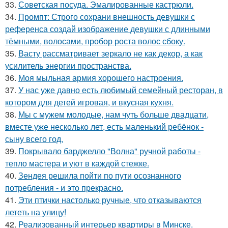
33.
Советская посуда. Эмалированные кастрюли.
34.
Промпт: Строго сохрани внешность девушки с
референса создай изображение девушки с длинными
тёмными, волосами, пробор роста волос сбоку.
35.
Васту рассматривает зеркало не как декор, а как
усилитель энергии пространства.
36.
Моя мыльная армия хорошего настроения.
37.
У нас уже давно есть любимый семейный ресторан, в
котором для детей игровая, и вкусная кухня.
38.
Мы с мужем молодые, нам чуть больше двадцати,
вместе уже несколько лет, есть маленький ребёнок -
сыну всего год.
39.
Покрывало барджелло "Волна" ручной работы -
тепло мастера и уют в каждой стежке.
40.
Зендея решила пойти по пути осознанного
потребления - и это прекрасно.
41.
Эти птички настолько ручные, что отказываются
лететь на улицу!
42.
Реализованный интерьер квартиры в Минске.