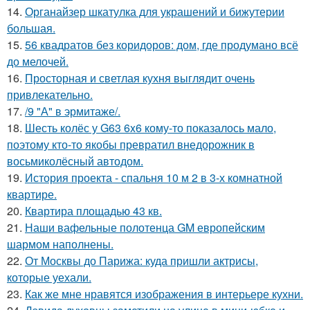
14.
Органайзер шкатулка для украшений и бижутерии
большая.
15.
56 квадратов без коридоров: дом, где продумано всё
до мелочей.
16.
Просторная и светлая кухня выглядит очень
привлекательно.
17.
/9 "А" в эрмитаже/.
18.
Шесть колёс у G63 6x6 кому-то показалось мало,
поэтому кто-то якобы превратил внедорожник в
восьмиколёсный автодом.
19.
История проекта - спальня 10 м 2 в 3-х комнатной
квартире.
20.
Квартира площадью 43 кв.
21.
Наши вафельные полотенца GM европейским
шармом наполнены.
22.
От Москвы до Парижа: куда пришли актрисы,
которые уехали.
23.
Как же мне нравятся изображения в интерьере кухни.