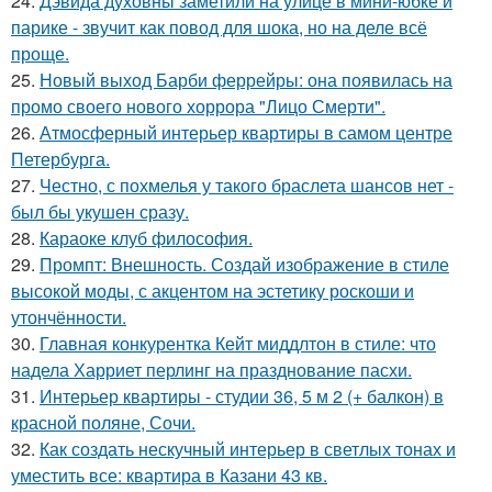
24.
Дэвида духовны заметили на улице в мини-юбке и
парике - звучит как повод для шока, но на деле всё
проще.
25.
Новый выход Барби феррейры: она появилась на
промо своего нового хоррора "Лицо Смерти".
26.
Атмосферный интерьер квартиры в самом центре
Петербурга.
27.
Честно, с похмелья у такого браслета шансов нет -
был бы укушен сразу.
28.
Караоке клуб философия.
29.
Промпт: Внешность. Создай изображение в стиле
высокой моды, с акцентом на эстетику роскоши и
утончённости.
30.
Главная конкурентка Кейт миддлтон в стиле: что
надела Харриет перлинг на празднование пасхи.
31.
Интерьер квартиры - студии 36, 5 м 2 (+ балкон) в
красной поляне, Сочи.
32.
Как создать нескучный интерьер в светлых тонах и
уместить все: квартира в Казани 43 кв.