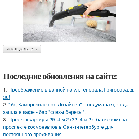
читать дальше →
Последние обновления на сайте:
1.
Преображение в ванной на ул. генерала Григорова, д.
36!
2.
"Ух, Заморочился же Дизайнер", - подумала я, когда
зашла в кафе - бар "слезы березы".
3.
Проект квартиры 29, 4 м 2 (32, 4 м 2 с балконом) на
проспекте космонавтов в Санкт-петербурге для
постоянного проживания.