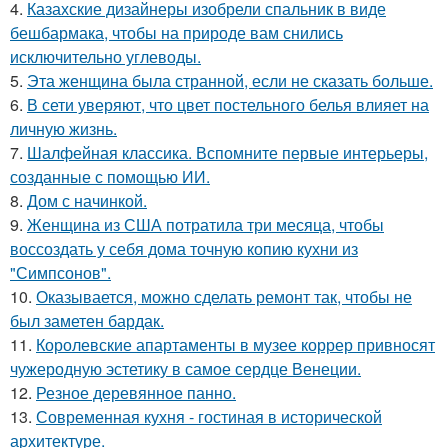
4.
Казахские дизайнеры изобрели спальник в виде
бешбармака, чтобы на природе вам снились
исключительно углеводы.
5.
Эта женщина была странной, если не сказать больше.
6.
В сети уверяют, что цвет постельного белья влияет на
личную жизнь.
7.
Шалфейная классика. Вспомните первые интерьеры,
созданные с помощью ИИ.
8.
Дом с начинкой.
9.
Женщина из США потратила три месяца, чтобы
воссоздать у себя дома точную копию кухни из
"Симпсонов".
10.
Оказывается, можно сделать ремонт так, чтобы не
был заметен бардак.
11.
Королевские апартаменты в музее коррер привносят
чужеродную эстетику в самое сердце Венеции.
12.
Резное деревянное панно.
13.
Современная кухня - гостиная в исторической
архитектуре.