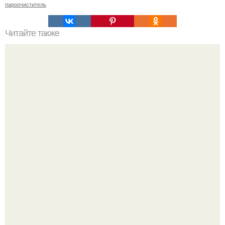
пароочиститель
Читайте также
Как приготовить гипс для заливки форм. Как разводить
гипс: Все о приготовлении идеального раствора