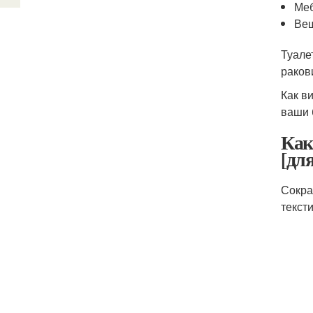
Меб
Вещ
Туале
ракови
Как в
ваши 
Как
[для
Сокра
текст