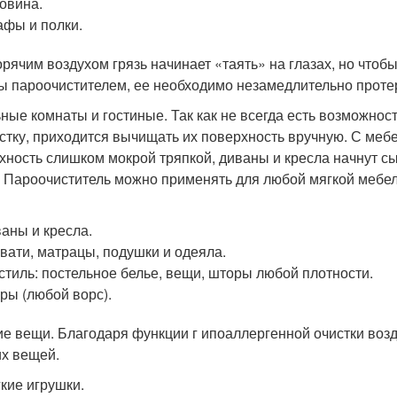
овина.
фы и полки.
орячим воздухом грязь начинает «таять» на глазах, но что
ы пароочистителем, ее необходимо незамедлительно проте
ные комнаты и гостиные. Так как не всегда есть возможнос
стку, приходится вычищать их поверхность вручную. С мебе
хность слишком мокрой тряпкой, диваны и кресла начнут с
. Пароочиститель можно применять для любой мягкой мебели,
.
аны и кресла.
вати, матрацы, подушки и одеяла.
стиль: постельное белье, вещи, шторы любой плотности.
ры (любой ворс).
ие вещи. Благодаря функции г ипоаллергенной очистки воз
их вещей.
кие игрушки.