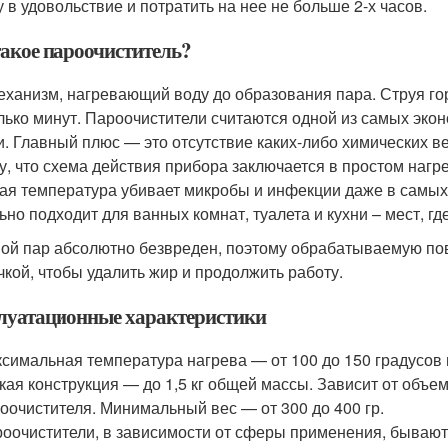
у в удовольствие и потратить на нее не больше 2-х часов.
такое пароочиститель?
еханизм, нагревающий воду до образования пара. Струя гор
лько минут. Пароочистители считаются одной из самых эко
и. Главный плюс — это отсутствие каких-либо химических 
у, что схема действия прибора заключается в простом нагр
ая температура убивает микробы и инфекции даже в самых
ьно подходит для ванных комнат, туалета и кухни – мест, гд
ой пар абсолютно безвреден, поэтому обрабатываемую по
чкой, чтобы удалить жир и продолжить работу.
луатационные характеристики
симальная температура нагрева — от 100 до 150 градусов
кая конструкция — до 1,5 кг общей массы. Зависит от объ
оочистителя. Минимальный вес — от 300 до 400 гр.
оочистители, в зависимости от сферы применения, бывают 