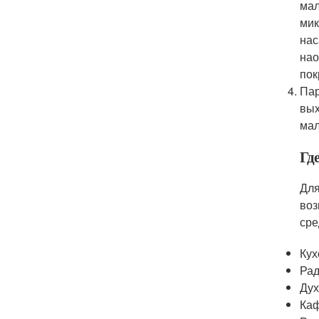
мал
мик
нас
нао
пок
Пар
вых
мал
Гд
Для
воз
сре
Кух
Рад
Дух
Каф