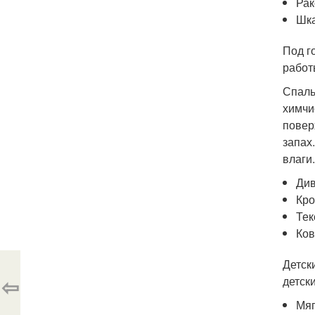
Рак
Шка
Под г
работ
Спаль
химчи
повер
запах
влаги
Див
Кро
Тек
Ков
Детск
⇦
детск
Мяг