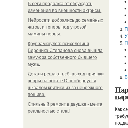
В сети продолжают обсуждать
изменения во внешности актрисы.
Нейросети добрались до семейных
чатов, и теперь под угрозой
П
мамины нервы.
У
П
Круг замкнулся: психологиня
Вероника Степанова снова вышла
замуж за собственного бывшего
мужа.
Детали решают всё: выход приянки
В
чопры на показе Dior обернулся
Пар
шквалом критики из-за небрежного
пар
пошива.
Стильный ремонт в двушке - мечта
Как с
реальностью стала!
требу
подда