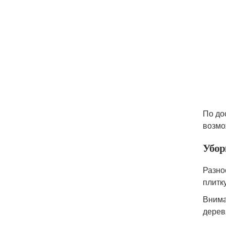
По до
возмо
Убор
Разно
плитк
Внима
дерев