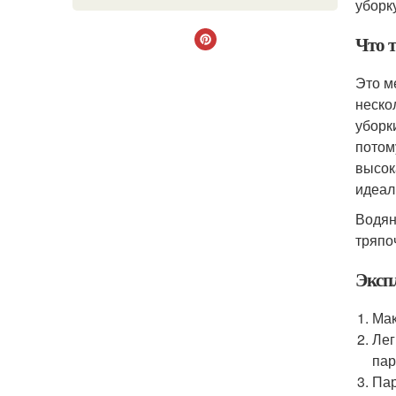
уборк
Что 
Это м
неско
уборк
потом
высок
идеал
Водян
тряпо
Эксп
Мак
Лег
пар
Пар