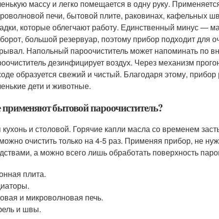
енькую массу и легко помещается в одну руку. Применяется
роволновой печи, бытовой плите, раковинах, кафельных шв
адки, которые облегчают работу. Единственный минус — ма
борот, большой резервуар, поэтому прибор подходит для оч
рывал. Напольный пароочиститель может напоминать по в
оочиститель дезинфицирует воздух. Через механизм прогон
оде образуется свежий и чистый. Благодаря этому, прибор
енькие дети и животные.
е применяют бытовой пароочиститель?
 кухонь и столовой. Горячие капли масла со временем зас
можно очистить только на 4-5 раз. Применяя прибор, не ну
дствами, а можно всего лишь обработать поверхность паро
онная плита.
иаторы.
овая и микроволновая печь.
ель и швы.