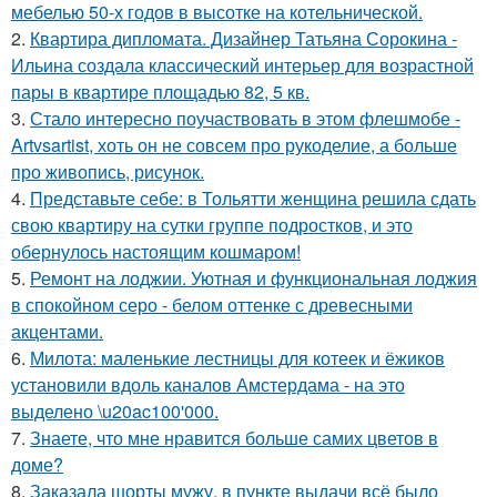
мебелью 50-х годов в высотке на котельнической.
2.
Квартира дипломата. Дизайнер Татьяна Сорокина -
Ильина создала классический интерьер для возрастной
пары в квартире площадью 82, 5 кв.
3.
Стало интересно поучаствовать в этом флешмобе -
Artvsartist, хоть он не совсем про рукоделие, а больше
про живопись, рисунок.
4.
Представьте себе: в Тольятти женщина решила сдать
свою квартиру на сутки группе подростков, и это
обернулось настоящим кошмаром!
5.
Ремонт на лоджии. Уютная и функциональная лоджия
в спокойном серо - белом оттенке с древесными
акцентами.
6.
Милота: маленькие лестницы для котеек и ёжиков
установили вдоль каналов Амстердама - на это
выделено \u20ac100'000.
7.
Знаете, что мне нравится больше самих цветов в
доме?
8.
Заказала шорты мужу, в пункте выдачи всё было