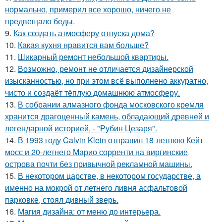
нормально, примерил все хорошо, ничего не
предвещало беды.
9.
Как создать атмосферу отпуска дома?
10.
Какая кухня нравится вам больше?
11.
Шикарный ремонт небольшой квартиры.
12.
Возможно, ремонт не отличается дизайнерской
изысканностью, но при этом всё выполнено аккуратно,
чисто и создаёт тёплую домашнюю атмосферу.
13.
В собрании алмазного фонда московского кремля
хранится драгоценный камень, обладающий древней и
легендарной историей, - "Рубин Цезаря".
14.
В 1993 году Calvin Klein отправил 18-летнюю Кейт
мосс и 20-летнего Марио сорренти на виргинские
острова почти без привычной рекламной машины.
15.
В некотором царстве, в некотором государстве, а
именно на мокрой от летнего ливня асфальтовой
парковке, стоял дивный зверь.
16.
Магия дизайна: от меню до интерьера.