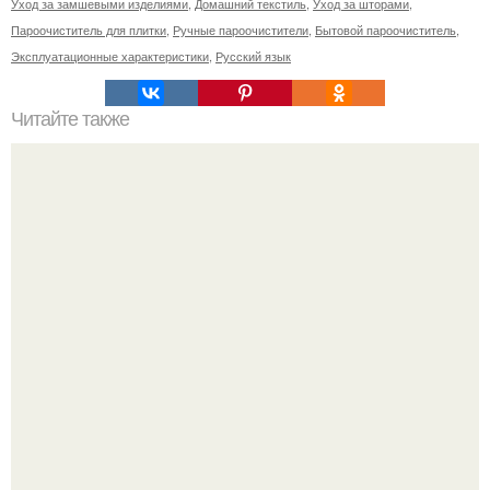
Уход за замшевыми изделиями
,
Домашний текстиль
,
Уход за шторами
,
Пароочиститель для плитки
,
Ручные пароочистители
,
Бытовой пароочиститель
,
Эксплуатационные характеристики
,
Русский язык
Читайте также
11 рецептов сахарной глазури, чтобы подойти творчески
к украшению печенюшек.