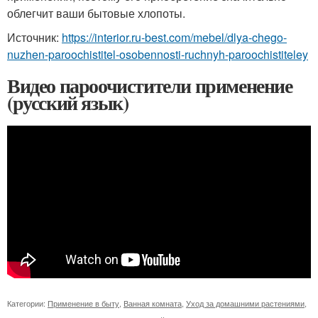
облегчит ваши бытовые хлопоты.
Источник:
https://interior.ru-best.com/mebel/dlya-chego-
nuzhen-paroochistitel-osobennosti-ruchnyh-paroochistiteley
Видео пароочистители применение
(русский язык)
Категории:
Применение в быту
,
Ванная комната
,
Уход за домашними растениями
,